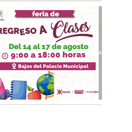
ntamiento e ICATVER fortalecen capacitación
oral en beneficio de las y los sanandrescanos
 07, 2026 / 14:56
ncena, no me abandones.... 😝😜🤣
 07, 2026 / 14:47
erar empleo y bienestar, prioridad para el
ierno de San Andrés Tuxtla: Rafa Fararoni
 07, 2026 / 14:39
vious
Next
lan con vida a pescador desaparecido desde el
de julio en Uxpanapa
 07, 2026 / 14:22
salta Pedro Miguel pensamiento de Diego
zarín y agradece respaldo de Rocío Nahle al
tival del Mar
 07, 2026 / 13:53
ulsa Ayuntamiento de Veracruz cultura de la
vención en la niñez del municipio