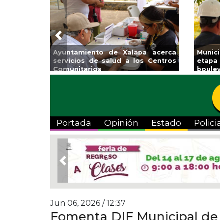
Previous
Invita Ayuntamiento de Veracruz
Aplic
a Temporada de Artes “Escena
Tande
Viva”
Portada
Opinión
Estado
Polici
Previous
Jun 06, 2026 / 12:37
Fomenta DIF Municipal de 