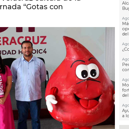
Al
rnada “Gotas con
Bug
Ago
Má
ope
del
Ago
¿C
Ago
Pe
com
Ago
Mo
for
del
Ago
Ayu
a l
Ago 