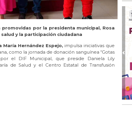
Ayu
lab
Ago
Qui
es promovidas por la presidenta municipal, Rosa
Ago
 salud y la participación ciudadana
Gen
Gob
a María Hernández Espejo,
impulsa iniciativas que
dana, como la jornada de donación sanguínea “Gotas
Ago
Pre
or el DIF Municipal, que preside Daniela Lily
Hal
23 
ría de Salud y el Centro Estatal de Transfusión
Ago
Re
Ruz
Fes
Ago
Imp
pre