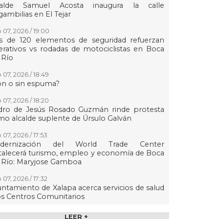
calde Samuel Acosta inaugura la calle
ambilias en El Tejar
 07, 2026 / 19:00
s de 120 elementos de seguridad refuerzan
rativos vs rodadas de motociclistas en Boca
 Río
 07, 2026 / 18:49
on o sin espuma?
 07, 2026 / 18:20
dro de Jesús Rosado Guzmán rinde protesta
o alcalde suplente de Úrsulo Galván
 07, 2026 / 17:53
dernización del World Trade Center
talecerá turismo, empleo y economía de Boca
 Río: Maryjose Gamboa
 07, 2026 / 17:32
ntamiento de Xalapa acerca servicios de salud
os Centros Comunitarios
07, 2026 / 17:15
LEER +