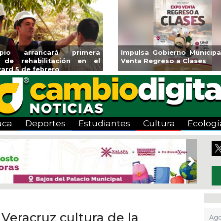
ará CMAS el Programa de
Guarniciones y banquetas 
o durante agosto
colonia El Mango en Pánuc
aca
Deportes
Estudiantes
Cultura
Ecologí
Next
Veracruz cultura de la
Ago