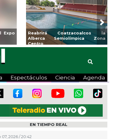
Next
para la
Emprendedores de Xalapa
o
exponen en Mercadito
Bicentenario
a
Espectáculos
Ciencia
Agenda
EN TIEMPO REAL
 07, 2026 / 20:42