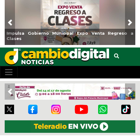
Previous
Nex
Reabrirá Coatzacoalcos la Alberca Semiolímpica Zona
Centro
Previous
Nex