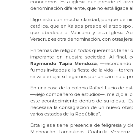
conocemos. Esta iglesia que preside el ar
denominación diferente, que no está ligada a
Digo esto con mucha claridad, porque de nin
católica, que en Xalapa preside el arzobispo
que obedece al Vaticano y esta Iglesia Ap
Veracruz es otra denominación, con otras jera
En temas de religión todos queremos tener op
imperante en nuestra sociedad. Al final
Raymundo Tapia Mendoza
, —recordando
fuimos invitados a la fiesta de la vida —terren
se va a enojar si llegamos por un camino o por
En una casa de la colonia Rafael Lucio de es
—viejo compañero de estudios—, me dijo al 
este acontecimiento dentro de su iglesia. “E
necesaria la consagración de un nuevo obisp
varios estados de la República”.
Esta iglesia tiene presencia de feligresía y 
Michoacán, Tamaulipas, Coahuila, Veracru