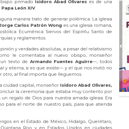
zobispo primado
Isidoro Abad Olivares
es de una
de 
l
Papa León XIV
.
Jun
Irá
guna manera trato de generar polémica. La iglesia
Jorge Carlos Patrón Wong
es una iglesia romana,
Jun 
ostólica Ecuménica Siervos del Espíritu Santo de
IPE
rquías y reglamentos.
Jun 
Per
inión y verdades absolutas, a pesar del relativismo
Pre
hum
, como le comentaba al nuevo obispo, monseñor
 un texto de
Armando Fuentes Aguirre
—, todos
Jun 
al y eterna, si es que existe— y el que nos invitó no
Co
for
 otro, al final importa que lleguemos.
May
ta ciudad capital, monseñor
Isidoro Abad Olivares,
“E
concluir la ceremonia que estaba muy contento por
pre
s un regalo de Dios para nuestra amada iglesia. Era
o para el norte de nuestro país, para que atienda
May
Pa
sob
clérigos en el Estado de México, Hidalgo, Querétaro,
May 
z, Quintana Roo y en Estados Unidos en ciudades