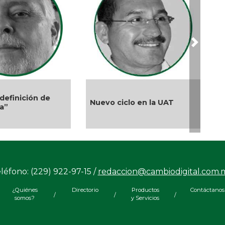
202
Nov
¿Qu
dañ
Next
Nov
Van
Ver
Nov
s cambios en el
El 
¿Quién es periodista?
bierno de AVA
por
Nov
Jes
ci
Oct
léfono: (229) 922-97-15 /
redaccion@cambiodigital.com.
“M
Hu
¿Quiénes
Directorio
Productos
Contáctanos
del
/
/
/
somos?
y Servicios
Oct
El 