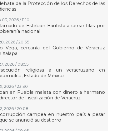
debate de la Protección de los Derechos de las
iencias
03, 2026 / 11:10
llamado de Esteban Bautista a cerrar filas por
soberanía nacional
28, 2026 / 20:35
to Vega, cercanía del Gobierno de Veracruz
 Xalapa
27, 2026 / 08:55
rsecución religiosa a un veracruzano en
acomulco, Estado de México
21, 2026 / 23:30
ban en Puebla maleta con dinero a hermano
director de Fiscalización de Veracruz
12, 2026 / 20:08
 corrupción campea en nuestro país a pesar
que se anunció su destierro
01, 2026 / 09:46
ay una campaña en contra del Ayuntamiento