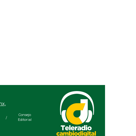
1, un caso vigente
 14, 2025 / 09:30
é pasará con las autoridades que cometieron
o patrimonial en la Cuenta Pública 2024?
 10, 2025 / 08:52
ia López González, fortaleza en el Partido
de Ecologista de México
 07, 2025 / 08:46
asesino de Carlos Alberto Manzo Rodríguez,
 un jovencito de 17 años
 03, 2025 / 09:30
ús Fomperoza Torres le queda a deber a los
udadanos de Tuxpan
 28, 2025 / 22:03
mx,
ás que un político soy un ser humano”:
mberto de Jesús Sulvarán López, Magistrado
Consejo
 Tribunal de Disciplina Judicial
/
Editorial
 23, 2025 / 20:45
impacto de las lluvias en el PIB será limitado,