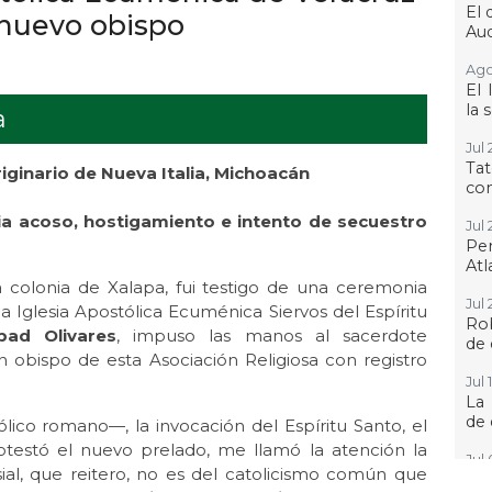
El 
 nuevo obispo
Aud
Ago 
El 
la 
a
Jul 
Ta
ginario de Nueva Italia, Michoacán
con
a acoso, hostigamiento e intento de secuestro
Jul 
Pe
Atl
colonia de Xalapa, fui testigo de una ceremonia
Jul 
a Iglesia Apostólica Ecuménica Siervos del Espíritu
Ro
bad Olivares
, impuso las manos al sacerdote
de 
n obispo de esta Asociación Religiosa con registro
Jul 
La
de 
ólico romano—, la invocación del Espíritu Santo, el
otestó el nuevo prelado, me llamó la atención la
Jul 
al, que reitero, no es del catolicismo común que
“H