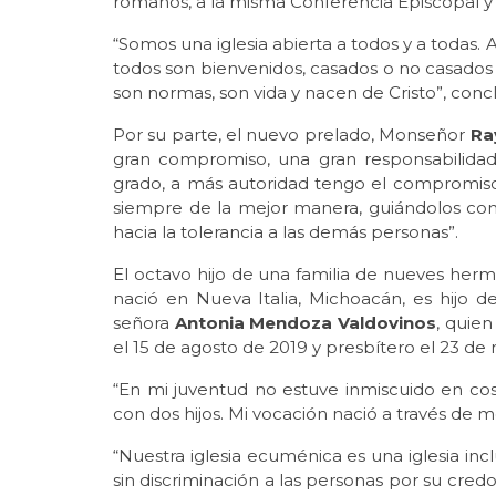
romanos, a la misma Conferencia Episcopal y
“Somos una iglesia abierta a todos y a todas.
todos son bienvenidos, casados o no casados
son normas, son vida y nacen de Cristo”, conc
Por su parte, el nuevo prelado, Monseñor
Ra
gran compromiso, una gran responsabilida
grado, a más autoridad tengo el compromis
siempre de la mejor manera, guiándolos com
hacia la tolerancia a las demás personas”.
El octavo hijo de una familia de nueves herm
nació en Nueva Italia, Michoacán, es hijo d
señora
Antonia Mendoza Valdovinos
, quien
el 15 de agosto de 2019 y presbítero el 23 de
“En mi juventud no estuve inmiscuido en cosa
con dos hijos. Mi vocación nació a través de
“Nuestra iglesia ecuménica es una iglesia inclu
sin discriminación a las personas por su credo,