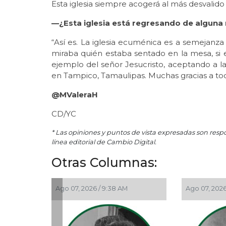
Esta iglesia siempre acogerá al más desvalido
—¿Esta iglesia está regresando de alguna
“Así es. La iglesia ecuménica es a semejanza d
miraba quién estaba sentado en la mesa, si er
ejemplo del señor Jesucristo, aceptando a l
en Tampico, Tamaulipas. Muchas gracias a t
@MValeraH
CD/YC
* Las opiniones y puntos de vista expresadas son resp
línea editorial de Cambio Digital.
Otras Columnas:
026 / 12:48 PM
Ago 05, 2026 / 9:04 PM
Ago