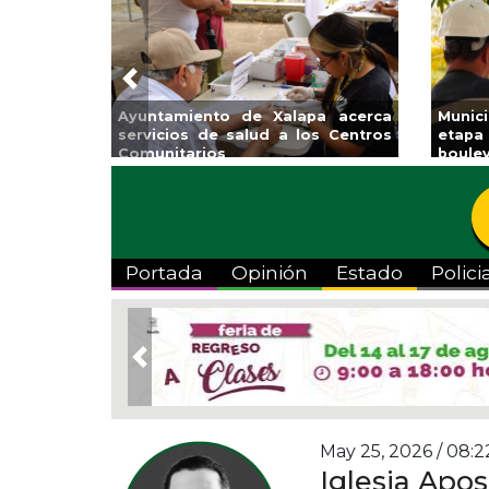
Previous
atzacoalcos la
Invita Ayuntamiento de Veracruz
iolímpica Zona
a Temporada de Artes “Escena
Viva”
Portada
Opinión
Estado
Polici
Previous
May 25, 2026 / 08:2
Iglesia Apo