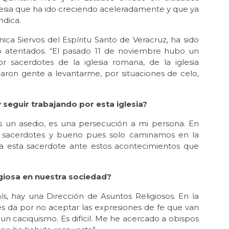
La 
glesia que ha ido creciendo aceleradamente y que ya
con
ndica.
May
Re
ica Siervos del Espíritu Santo de Veracruz, ha sido
Dá
do atentados. “El pasado 11 de noviembre hubo un
 sacerdotes de la iglesia romana, de la iglesia
May
aron gente a levantarme, por situaciones de celo,
La
Abr 
Jo
 seguir trabajando por esta iglesia?
pol
es un asedio, es una persecución a mi persona. En
Abr 
 sacerdotes y bueno pues solo caminamos en la
Que
 a esta sacerdote ante estos acontecimientos que
las
Abr 
Sáb
ligiosa en nuestra sociedad?
por
s, hay una Dirección de Asuntos Religiosos. En la
Abr
es da por no aceptar las expresiones de fe que van
Der
n un caciquismo. Es difícil. Me he acercado a obispos
int