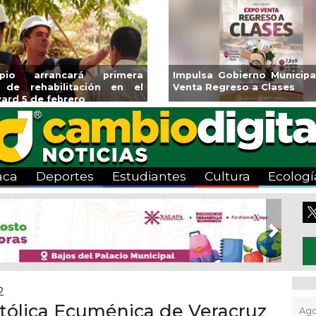
Aplicará CMAS el Programa de
Guarniciones y banqu
Tandeo durante agosto
colonia El Mango en 
aca
Deportes
Estudiantes
Cultura
Ecologí
Next
2
stólica Ecuménica de Veracruz
Ago