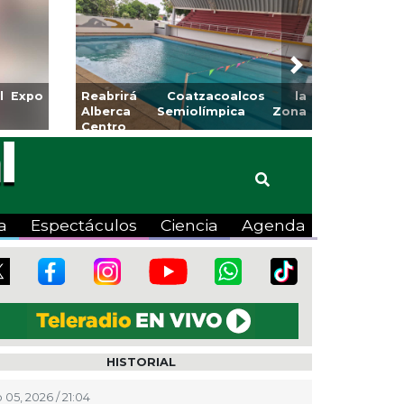
Next
etas para la
Emprendedores de Xalapa
Pánuco
exponen en Mercadito
Bicentenario
a
Espectáculos
Ciencia
Agenda
HISTORIAL
 05, 2026 / 21:04