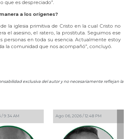
 o que es despreciado”.
cu
 manera a los orígenes?
Dic 
Rec
Esp
e la iglesia primitiva de Cristo en la cual Cristo no
a el asesino, el ratero, la prostituta. Seguimos ese
Dic
as personas en toda su esencia. Actualmente estoy
¡Va
oda la comunidad que nos acompañó”, concluyó.
con
Dic 
For
de 
Nov
onsabilidad exclusiva del autor y no necesariamente reflejan la
Cla
pro
Nov 
Gu
Ne
 05, 2026 / 11:33 AM
Ago 05, 2026 / 9:42 AM
Nov
As
Gua