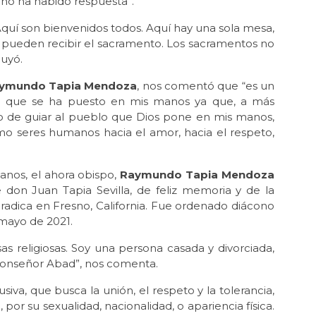
 no ha habido respuesta”.
Abr
Ju
 Aquí son bienvenidos todos. Aquí hay una sola mesa,
tra
 pueden recibir el sacramento. Los sacramentos no
luyó.
Mar 
¡Gr
ymundo Tapia Mendoza
, nos comentó que “es un
Mar
d que se ha puesto en mis manos ya que, a más
IP
o de guiar al pueblo que Dios pone en mis manos,
jub
o seres humanos hacia el amor, hacia el respeto,
Feb 
Es
go
anos, el ahora obispo,
Raymundo Tapia Mendoza
e don Juan Tapia Sevilla, de feliz memoria y de la
Ene
 radica en Fresno, California. Fue ordenado diácono
Ada
 mayo de 2021.
que
s religiosas. Soy una persona casada y divorciada,
Ene
Se
 monseñor Abad”, nos comenta.
at
siva, que busca la unión, el respeto y la tolerancia,
Ene
 por su sexualidad, nacionalidad, o apariencia física.
Ju