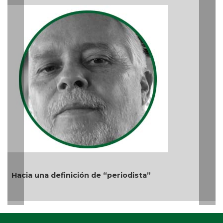
A
Hacia una definición de “periodista”