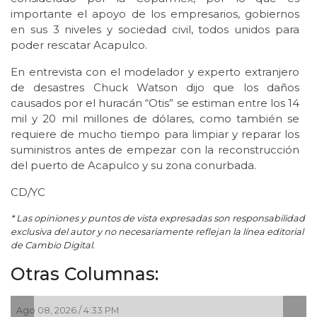
importante el apoyo de los empresarios, gobiernos
en sus 3 niveles y sociedad civil, todos unidos para
poder rescatar Acapulco.
En entrevista con el modelador y experto extranjero
de desastres Chuck Watson dijo que los daños
causados por el huracán “Otis” se estiman entre los 14
mil y 20 mil millones de dólares, como también se
requiere de mucho tiempo para limpiar y reparar los
suministros antes de empezar con la reconstrucción
del puerto de Acapulco y su zona conurbada.
CD/YC
* Las opiniones y puntos de vista expresadas son responsabilidad
exclusiva del autor y no necesariamente reflejan la línea editorial
de Cambio Digital.
Otras Columnas:
Ago 08, 2026 / 4:33 PM
A