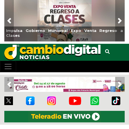
Previous
Nex
cipal Expo Venta Regreso a
Reabrirá Coatzacoalcos la A
Centro
Previous
Nex