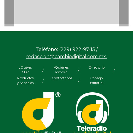
Teléfono: (229) 922-97-15 /
redaccion@cambiodigital.com.mx,
¿Qué es
¿Quiénes
Directorio
/
/
/
CD?
somos?
Productos
Contáctanos
Consejo
/
/
y Servicios
Editorial