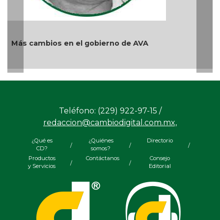
Y... Si sí ?