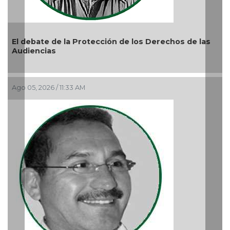
Previous
Nex
s
La devoción protege la doctrina y nos lleva a no
reprimir el amor a Dios
Ago 04, 2026 / 9:32 AM