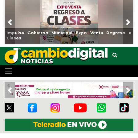
Previous
Nex
o a
Reabrirá Coatzacoalcos la Alberca Semiolímpica Zona
Centro
Previous
Nex