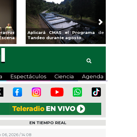
Next
racruz
Aplicará CMAS el Programa de
Escena
Tandeo durante agosto
a
Espectáculos
Ciencia
Agenda
EN TIEMPO REAL
 06, 2026 / 14:08