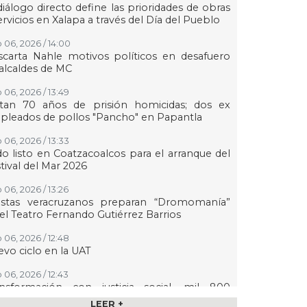
diálogo directo define las prioridades de obras
ervicios en Xalapa a través del Día del Pueblo
 06, 2026 / 14:00
carta Nahle motivos políticos en desafuero
alcaldes de MC
 06, 2026 / 13:49
ctan 70 años de prisión homicidas; dos ex
leados de pollos "Pancho" en Papantla
 06, 2026 / 13:33
o listo en Coatzacoalcos para el arranque del
tival del Mar 2026
 06, 2026 / 13:26
tistas veracruzanos preparan “Dromomanía”
el Teatro Fernando Gutiérrez Barrios
 06, 2026 / 12:48
vo ciclo en la UAT
 06, 2026 / 12:43
ansformación con justicia social, mil 800
rsonas de 7 municipios reciben Apoyo a la
LEER +