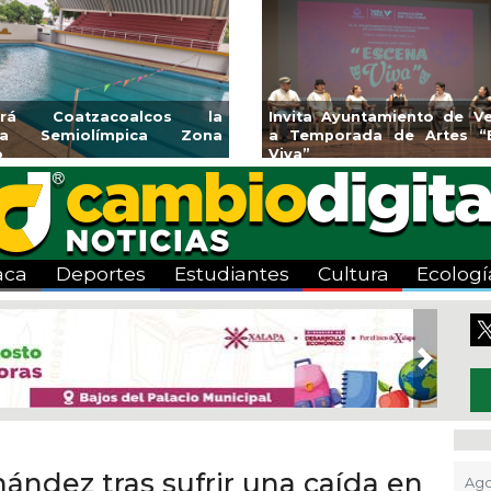
rirá Coatzacoalcos la
Invita Ayuntamiento de Ve
rca Semiolímpica Zona
a Temporada de Artes “
o
Viva”
aca
Deportes
Estudiantes
Cultura
Ecologí
Next
nández tras sufrir una caída en
Ago