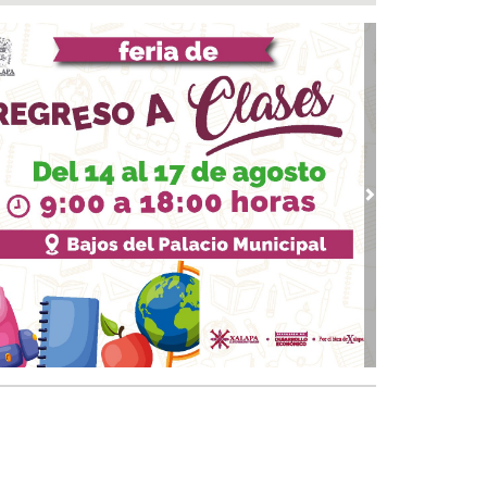
abra: Nahle
 06, 2026 / 11:39
n XIV visitaría México hasta después de las
cciones de 2027, afirma Claudia Sheinbaum
 06, 2026 / 11:30
ngreso pide reforzar seguridad en cajeros
omáticos para proteger a adultos mayores
06, 2026 / 11:26
vious
Next
Síntesis Legislativa Nacional 06/08/2026
06, 2026 / 11:19
erta en EU por brote de salmonela ligada a
lapeños mexicanos
06, 2026 / 11:11
tienen al exgobernador de Guerrero, por
ltar evidencia del caso Ayotzinapa