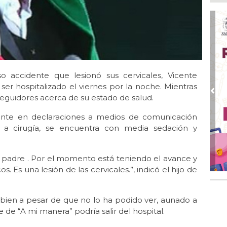
Pal
Ago
Leó
ele
Ago
Co
so accidente que lesionó sus cervicales, Vicente
aut
er hospitalizado el viernes por la noche. Mientras
Ago 
Pre
seguidores acerca de su estado de salud.
📰 
ente en declaraciones a medios de comunicación
Ago 
 a cirugía, se encuentra con media sedación y
Al
ja
Ago 
i padre . Por el momento está teniendo el avance y
De
Es una lesión de las cervicales.”, indicó el hijo de
ocu
bien a pesar de que no lo ha podido ver, aunado a
 de “A mi manera” podría salir del hospital.