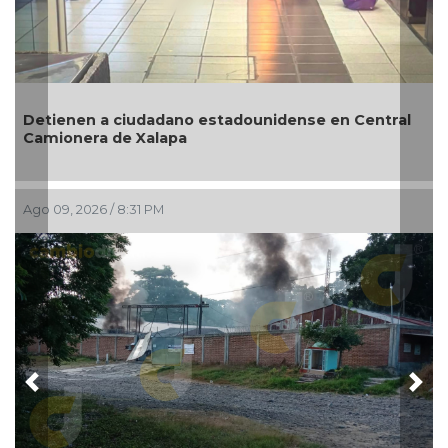
Detienen a ciudadano estadounidense en Central
Camionera de Xalapa
Ago 09, 2026 / 8:31 PM
A
Previous
Nex