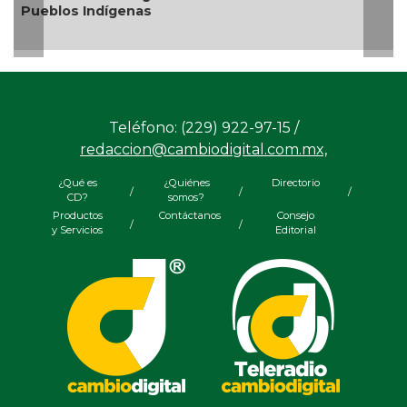
Pueblos Indígenas
Teléfono: (229) 922-97-15 /
redaccion@cambiodigital.com.mx,
¿Qué es
¿Quiénes
Directorio
/
/
/
CD?
somos?
Productos
Contáctanos
Consejo
/
/
y Servicios
Editorial