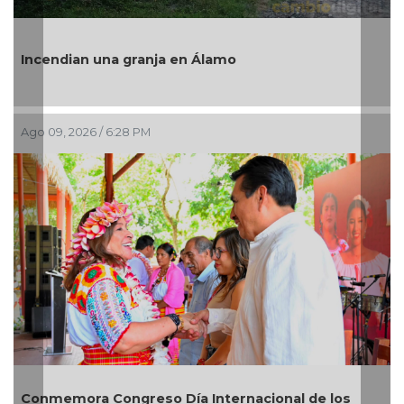
Incendian una granja en Álamo
Ago 09, 2026 / 6:28 PM
A
Conmemora Congreso Día Internacional de los