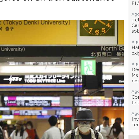
El 
Ago
¡T
Cen
so
Ago
Hab
exi
Ago
De
Me
res
Ago
Co
tel
Ago
Inv
Tem
Ago