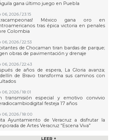
Águila gana último juego en Puebla
 06, 2026 / 23:15
etracampeonas! México gana oro en
troamericanos tras épica victoria en penales
bre Colombia
 06, 2026 / 22:53
itantes de Chocaman tiran bardas de parque;
gen obras de pavimentación y drenaje
 06, 2026 / 22:43
spués de años de espera, La Gloria avanza;
dellín de Bravo transforma sus caminos con
ultados
 06, 2026 / 18:01
n transmisión especial y emotivo convivio
eradiocambiodigital festeja 17 años
 06, 2026 / 18:00
ita Ayuntamiento de Veracruz a disfrutar la
porada de Artes Veracruz “Escena Viva”
 06, 2026 / 16:56
LEER +