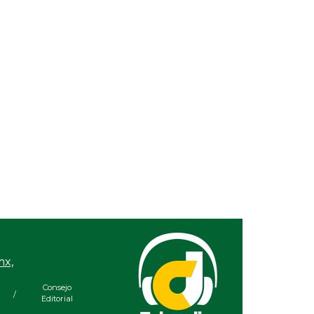
Ago 05, 2026 / 12:13 PM
Nueva oferta educativa
impulsará la
competitividad turística
de Veracruz
mx,
Consejo
/
Editorial