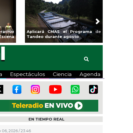
Next
rendedores de Xalapa
Coatzacoalcos impu
ponen en Mercadito
halterofilia con la Cop
ntenario
2026
a
Espectáculos
Ciencia
Agenda
EN TIEMPO REAL
 06, 2026 / 23:46