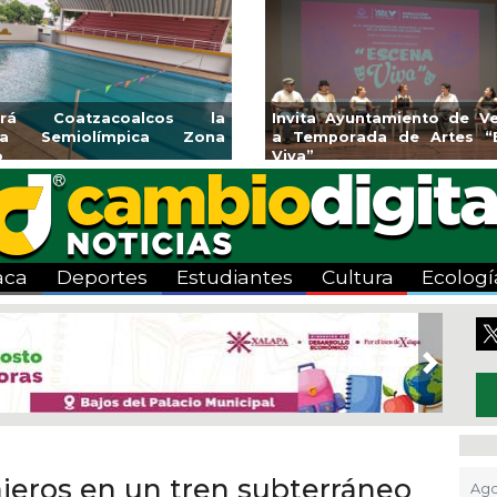
l Programa de
Guarniciones y banquetas para la
Emp
gosto
colonia El Mango en Pánuco
ex
Bice
aca
Deportes
Estudiantes
Cultura
Ecologí
Next
jeros en un tren subterráneo
Ago