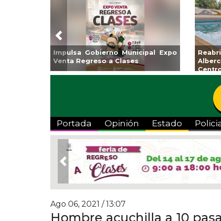
Previous
Invita Ayuntamiento de Veracruz
Aplicará CMAS e
a Temporada de Artes “Escena
Tandeo durante a
Viva”
Portada
Opinión
Estado
Polici
Previous
Ago 06, 2021 / 13:07
Hombre acuchilla a 10 pasa