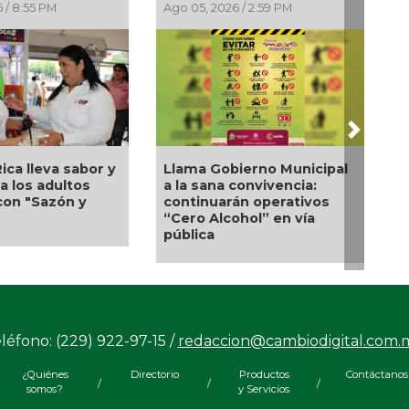
5, 2026 / 2:56 PM
Ago 05, 2026 / 2:23 PM
Next
Una silla de ruedas, un
NAM analiza sanción
nuevo apoyo para Flor
asta 20 millones de
Alondra: Pedro Miguel y
s a Territorium Life
Sonia Marie responden a
petición de familia
léfono: (229) 922-97-15 /
redaccion@cambiodigital.com.
¿Quiénes
Directorio
Productos
Contáctanos
/
/
/
somos?
y Servicios