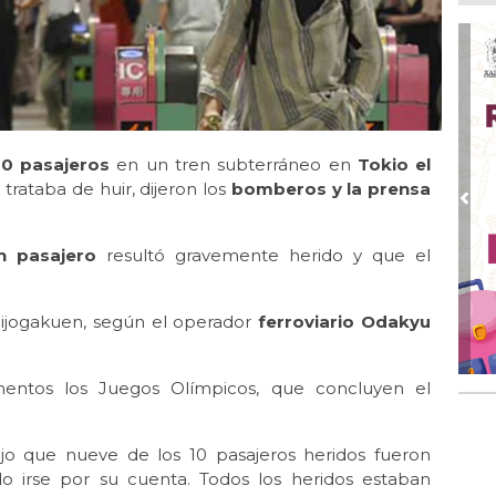
Go
crí
inf
Ago
Des
pre
0 pasajeros
en un tren subterráneo en
Tokio el
Ago
AD
trataba de huir, dijeron los
bomberos y la prensa
gra
Pre
Ago
n pasajero
resultó gravemente herido y que el
Gar
col
eijogakuen, según el operador
ferroviario Odakyu
Ago
Nah
par
la 
mentos los Juegos Olímpicos, que concluyen el
Ago
El 
o que nueve de los 10 pasajeros heridos fueron
y s
do irse por su cuenta. Todos los heridos estaban