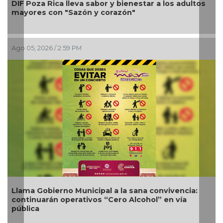
oza Rica lleva sabor y bienestar a los adultos
Alondra: 
es con "Sazón y corazón"
petición 
, 2026 / 2:59 PM
Ago 05, 202
 Gobierno Municipal a la sana convivencia:
Nueva ofe
nuarán operativos “Cero Alcohol” en vía
competiti
ca