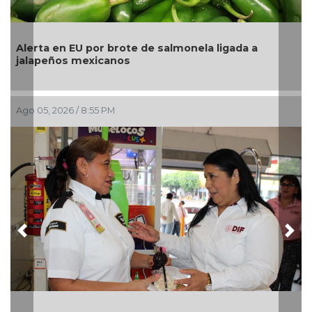
a en EU por brote de salmonela ligada a
La UNAM a
eños mexicanos
pesos a T
, 2026 / 8:55 PM
Ago 05, 202
Previous
Nex
Una silla