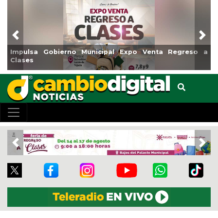
Previous
Nex
sa Gobierno Municipal Expo Venta Regreso a
Reabrirá 
s
Centro
Previous
Nex