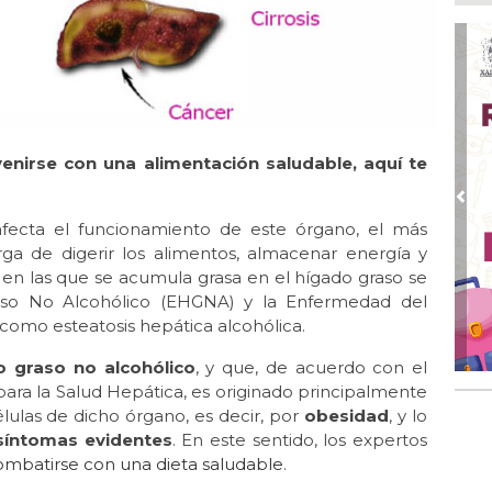
Ago
Má
ope
del
Ago
¿C
enirse con una alimentación saludable, aquí te
Ago
Pe
Pre
com
fecta el funcionamiento de este órgano, el más
ga de digerir los alimentos, almacenar energía y
Ago
s en las que se acumula grasa en el hígado graso se
Mo
for
so No Alcohólico (EHGNA) y la Enfermedad del
del
como esteatosis hepática alcohólica.
Ago
o graso no alcohólico
, y que, de acuerdo con el
Ayu
ara la Salud Hepática, es originado principalmente
a l
lulas de dicho órgano, es decir, por
obesidad
, y lo
 síntomas evidentes
. En este sentido, los expertos
batirse con una dieta saludable
.