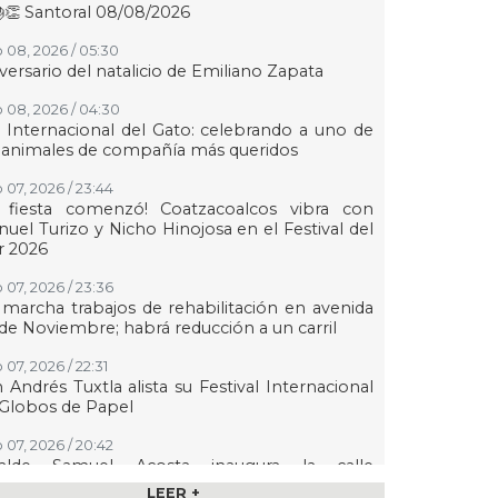
👏 Santoral 08/08/2026
 08, 2026 / 05:30
versario del natalicio de Emiliano Zapata
 08, 2026 / 04:30
 Internacional del Gato: celebrando a uno de
 animales de compañía más queridos
 07, 2026 / 23:44
a fiesta comenzó! Coatzacoalcos vibra con
uel Turizo y Nicho Hinojosa en el Festival del
r 2026
 07, 2026 / 23:36
marcha trabajos de rehabilitación en avenida
de Noviembre; habrá reducción a un carril
 07, 2026 / 22:31
 Andrés Tuxtla alista su Festival Internacional
Globos de Papel
 07, 2026 / 20:42
calde Samuel Acosta inaugura la calle
ambilias en El Tejar
LEER +