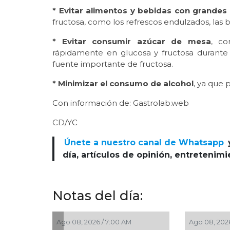
* Evitar alimentos y bebidas con grandes
fructosa, como los refrescos endulzados, las b
* Evitar consumir azúcar de mesa
, co
rápidamente en glucosa y fructosa durante 
fuente importante de fructosa.
* Minimizar el consumo de alcohol
, ya que
Con información de: Gastrolab.web
CD/YC
Únete a nuestro canal de Whatsapp
día, artículos de opinión, entretenim
Notas del día:
go 08, 2026 / 7:00 AM
Ago 08, 2026 / 5:30 AM