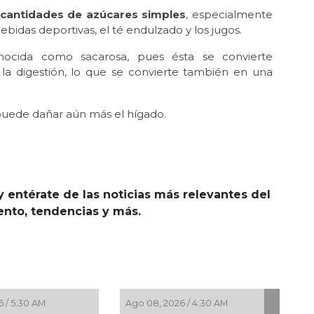
 cantidades de azúcares simples
, especialmente
ebidas deportivas, el té endulzado y los jugos.
nocida como sacarosa, pues ésta se convierte
la digestión, lo que se convierte también en una
 puede dañar aún más el hígado.
y entérate de las noticias más relevantes del
iento, tendencias y más.
Ago 08, 2026 / 4:30 AM
Ago 07, 2026 / 11:44 PM