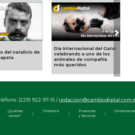
Next
Día Internacional del Gato:
¡La fiesta comenzó!
de
celebrando a uno de los
Coatzacoalcos vibra
animales de compañía
Manuel Turizo y Nic
más queridos
Hinojosa en el Festiv
Mar 2026
léfono: (229) 922-97-15 /
redaccion@cambiodigital.com.
¿Quiénes
Directorio
Productos
Contáctanos
/
/
/
somos?
y Servicios