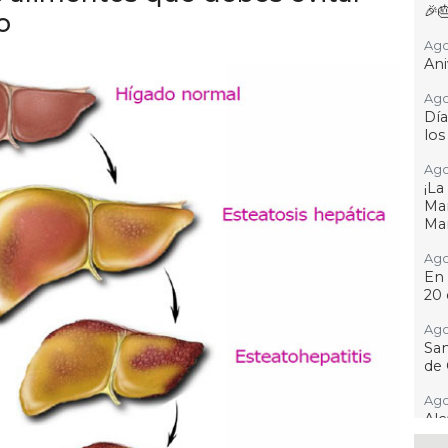
🎉
o
Ago
Ani
Ago
Día
los
Ago
¡L
Man
Ma
Ago
En 
20 
Ago
San
de 
Ago
Al
Bug