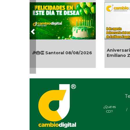
Previous
Aniversario del natalicio 
🎂👏 Santoral 08/08/2026
Emiliano Zapata
Te
¿Qué es
/
CD?