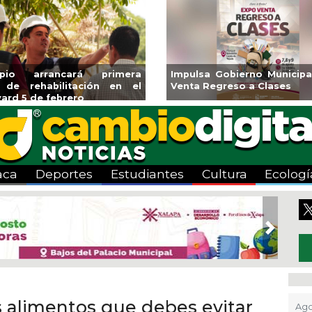
pulsa Gobierno Municipal Expo
Reabrirá Coatzaco
nta Regreso a Clases
Alberca Semiolímp
Centro
aca
Deportes
Estudiantes
Cultura
Ecologí
Next
s alimentos que debes evitar
Ago