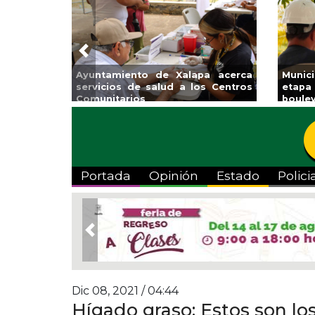
Previous
lapa acerca
Municipio arrancará primera
Im
a los Centros
etapa de rehabilitación en el
Ve
boulevard 5 de febrero
Portada
Opinión
Estado
Polici
Previous
Dic 08, 2021 / 04:44
Hígado graso: Estos son lo