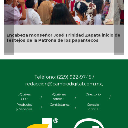
o de
Alcalde de Úrsulo Galván, Veracruz es desaforado
Teléfono: (229) 922-97-15 /
redaccion@cambiodigital.com.mx,
¿Qué es
¿Quiénes
Directorio
/
/
/
CD?
somos?
Productos
Contáctanos
Consejo
/
/
y Servicios
Editorial