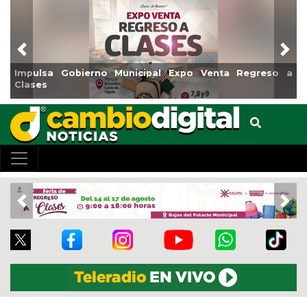
Previous
Nex
so a
Reabrirá Coatzacoalcos la Alberca Semiolímpica Zon
Centro
Previous
Nex