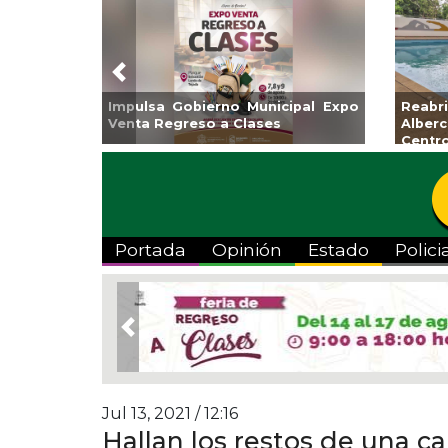
Previous
ntamiento de Veracruz
Aplicará CMAS el Programa d
da de Artes “Escena
Tandeo durante agosto
Portada
Opinión
Estado
Polici
Previous
Jul 13, 2021 / 12:16
Hallan los restos de una cap