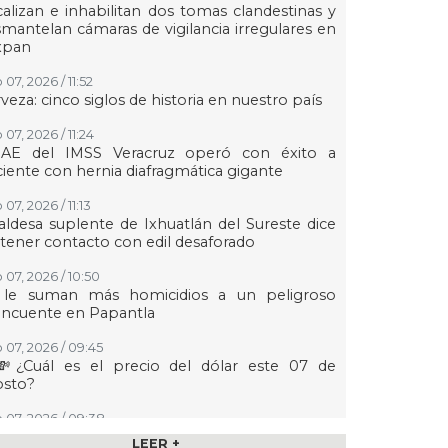
alizan e inhabilitan dos tomas clandestinas y
mantelan cámaras de vigilancia irregulares en
xpan
07, 2026 / 11:52
veza: cinco siglos de historia en nuestro país
07, 2026 / 11:24
AE del IMSS Veracruz operó con éxito a
iente con hernia diafragmática gigante
07, 2026 / 11:13
aldesa suplente de Ixhuatlán del Sureste dice
tener contacto con edil desaforado
 07, 2026 / 10:50
 le suman más homicidios a un peligroso
incuente en Papantla
 07, 2026 / 09:45
💸¿Cuál es el precio del dólar este 07 de
osto?
 07, 2026 / 09:38
osofía de Foucault
LEER +