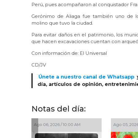
Perú, pues acompañaron al conquistador Franc
Gerónimo de Aliaga fue también uno de lo
molino que tuvo la ciudad.
Para evitar daños en el patrimonio, los muni
que hacen excavaciones cuentan con arqueó
Con información de: El Universal
CD/JV
Únete a nuestro canal de Whatsapp
día, artículos de opinión, entretenim
Notas del día:
, 2026 / 9:35 AM
Ago 04, 2026 / 9:20 AM