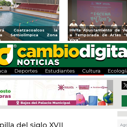
e
Guarniciones y banquetas para la
Emprendedore
colonia El Mango en Pánuco
exponen en
Bicentenario
aca
Deportes
Estudiantes
Cultura
Ecologí
Next
illa del siglo XVII
Ago