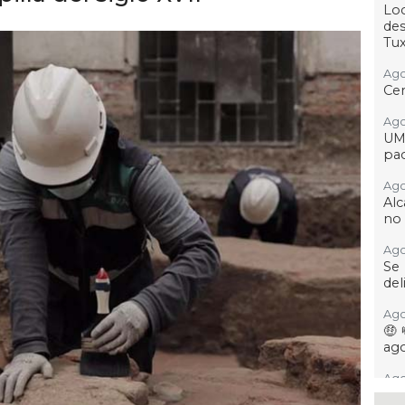
Loc
des
Tu
Ago 
Cer
Ago 
UM
pac
Ago 
Alc
no 
Ago
Se
del
Ago
🤑
ag
Ago
Fil