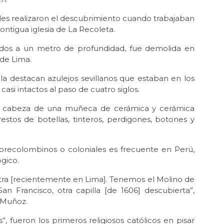
les realizaron el descubrimiento cuando trabajaban
contigua iglesia de La Recoleta.
llados a un metro de profundidad, fue demolida en
de Lima.
la destacan azulejos sevillanos que estaban en los
casi intactos al paso de cuatro siglos.
, la cabeza de una muñeca de cerámica y cerámica
 restos de botellas, tinteros, perdigones, botones y
 precolombinos o coloniales es frecuente en Perú,
gico.
ntra [recientemente en Lima]. Tenemos el Molino de
San Francisco, otra capilla [de 1606] descubierta”,
e Muñoz.
, fueron los primeros religiosos católicos en pisar