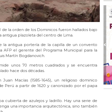
Ago
Hac
Ago
Mu
reh
II de la orden de los Dominicos fueron hallados bajo
a antigua plazoleta del centro de Lima.
Ago
DIF
 la antigua portería de la capilla de un convento
ace
Pre
 la AFP el gerente del Programa Municipal para la
Ago
uis Martín Bogdanovich.
La
a mide unos 70 metros cuadrados y se encuentra
Ago
alado hace dos décadas.
¡B
Cam
n Juan Macías (1585-1645), un religioso dominico
de Perú a partir de 1620 y canonizado por el papa
ba cubierta de azulejos y ladrillo. Hay una serie de
enga una importancia arquitectónica, sino también
h.