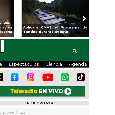
Next
s de Xalapa
Coatzacoalcos impulsa la
 Mercadito
halterofilia con la Copa Coyote
2026
a
Espectáculos
Ciencia
Agenda
EN TIEMPO REAL
 07, 2026 / 12:49