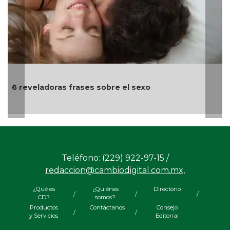
6 reveladoras frases sobre el sexo
Teléfono: (229) 922-97-15 /
redaccion@cambiodigital.com.mx,
¿Qué es
¿Quiénes
Directorio
/
/
/
CD?
somos?
Productos
Contáctanos
Consejo
/
/
y Servicios
Editorial