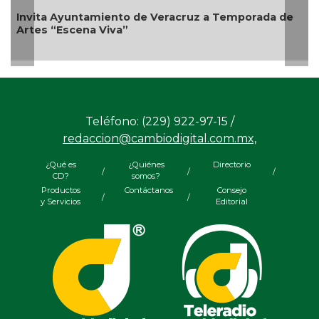
yuntamiento de Veracruz a Temporada de
scena Viva”
Emprendedor
Bicentenario
Teléfono: (229) 922-97-15 /
redaccion@cambiodigital.com.mx,
¿Qué es
¿Quiénes
Directorio
/
/
/
CD?
somos?
Productos
Contáctanos
Consejo
/
/
y Servicios
Editorial