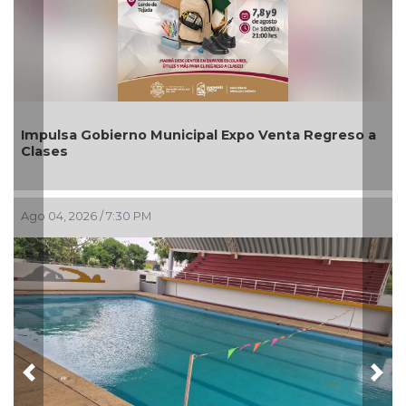
Gobierno Municipal Expo Venta Regreso a
Aplicará CMA
agosto
6 / 7:30 PM
Ago 03, 2026 / 6
Previous
Nex