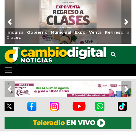
Previous
Nex
Municipal Expo Venta Regreso a
Reabrirá Coatzacoalcos
Centro
Previous
Nex