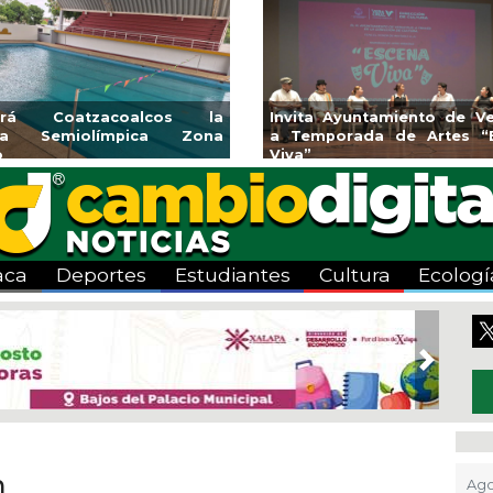
rirá Coatzacoalcos la
Invita Ayuntamiento de Ve
rca Semiolímpica Zona
a Temporada de Artes “
o
Viva”
aca
Deportes
Estudiantes
Cultura
Ecologí
Next
n
Ago 