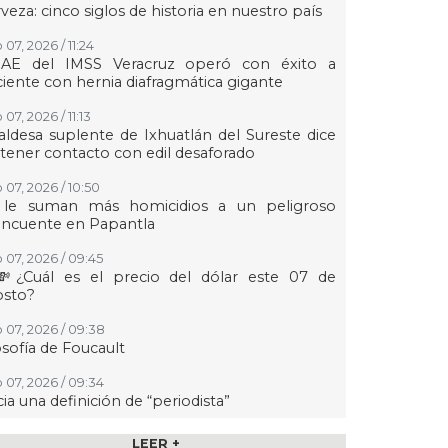
veza: cinco siglos de historia en nuestro país
07, 2026 / 11:24
AE del IMSS Veracruz operó con éxito a
iente con hernia diafragmática gigante
07, 2026 / 11:13
aldesa suplente de Ixhuatlán del Sureste dice
tener contacto con edil desaforado
 07, 2026 / 10:50
 le suman más homicidios a un peligroso
incuente en Papantla
 07, 2026 / 09:45
💸¿Cuál es el precio del dólar este 07 de
osto?
 07, 2026 / 09:38
osofía de Foucault
 07, 2026 / 09:34
ia una definición de “periodista”
 07, 2026 / 09:24
LEER +