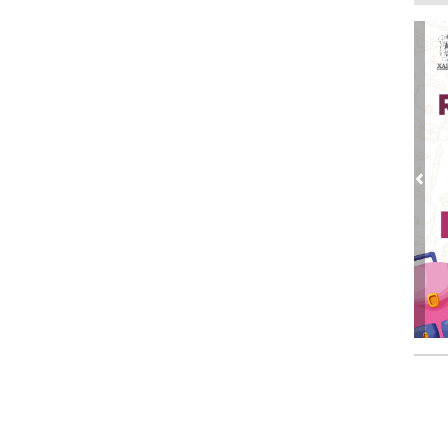
Mu
reh
Ago
DIF
ace
Ago
La
Ago
Pre
¡B
Cam
Ago 
Fet
no