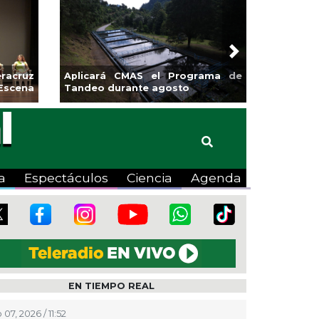
Next
racruz
Aplicará CMAS el Programa de
Escena
Tandeo durante agosto
a
Espectáculos
Ciencia
Agenda
EN TIEMPO REAL
07, 2026 / 11:52