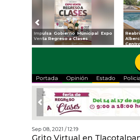
Previous
Impulsa Gobierno Municipal Expo
Reab
Venta Regreso a Clases
Albe
Centr
Portada
Opinión
Estado
Polici
Previous
Sep 08, 2021 / 12:19
Grito Virtual en Tlacotalpa