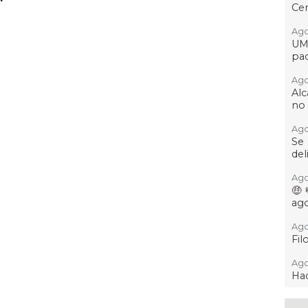
Cer
Ago 
UM
pac
Ago 
Alc
no 
Ago
Se
del
Ago
🤑
ag
Ago
Fil
Ago
Hac
Ago