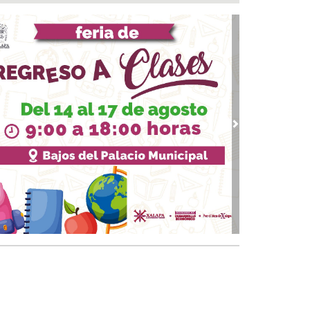
nicipio arrancará primera etapa de
abilitación en el boulevard 5 de febrero
 07, 2026 / 09:16
 Medellín invita a la Campaña de Salud para
rcar servicios médicos a las familias
 07, 2026 / 08:23
 mañanera de Claudia Sheinbaum 07/08/2026
 07, 2026 / 08:03
vious
Next
uen día! Excelente viernes, así amaneció
bio Digital 👍
07, 2026 / 07:11
ichismo o sentir placer por cosas extrañas ¿es
rmal?