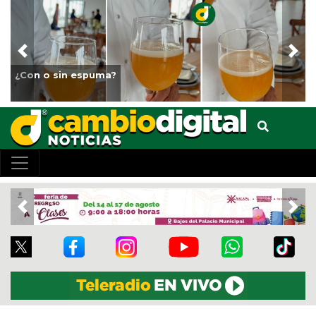
Previous
Nex
¿Con o sin espuma?
Previous
Nex