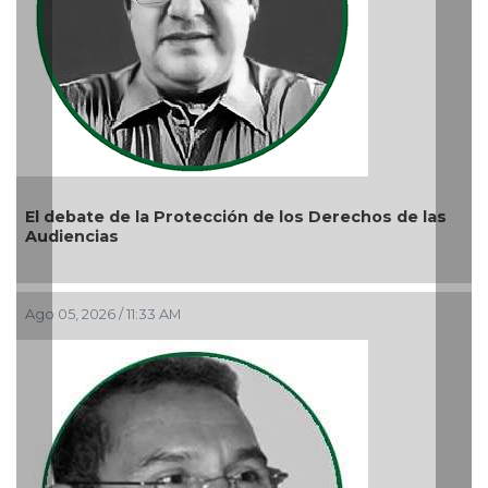
Protección de los Derechos de las
La devoción protege 
 AM
reprimir el amor a 
Ago 04, 2026 / 9:32 AM