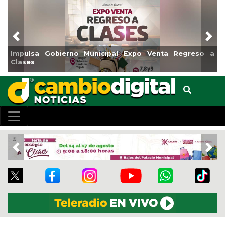
Previous
Nex
nicipal Expo Venta Regreso a
Reabrirá Coatzacoalcos l
Centro
Previous
Nex