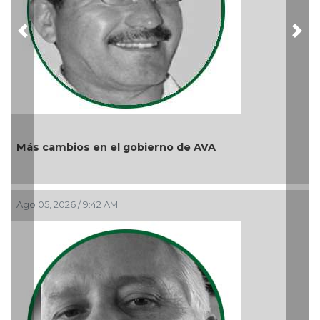
Previous
Nex
el gobierno de AVA
 AM
Y... Si sí ?