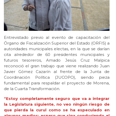
Entrevistado previo al evento de capacitación del
Órgano de Fiscalización Superior del Estado (ORFIS) a
autoridades municipales electas, en la que se darían
cita alrededor de 60 presidentes municipales y
futuros tesoreros, Amado Jesús Cruz Malpica
reconoció el gran trabajo que viene realizando Juan
Javier Gómez Cazarín al frente de la Junta de
Coordinación Política (JUCOPO), siendo pieza
fundamental para respaldar el proyecto de Morena,
de la Cuarta Transformación.
“Estoy completamente seguro que va a integrar
la Legislatura siguiente, no veo ningún riesgo de
que pierda la curul como se ha especulado en
algunos medios; espero que siga conduciendo el