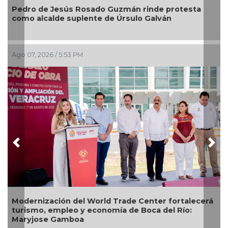
do Guzmán rinde protesta
Generar empleo y bienest
e de Úrsulo Galván
Gobierno de San Andrés 
Ago 07, 2026 / 2:39 PM
Previous
Nex
rld Trade Center fortalecerá
Hallan con vida a pescad
onomía de Boca del Río:
23 de julio en Uxpanapa