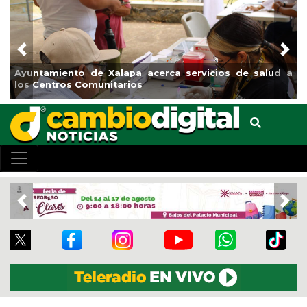
Previous
Nex
pa acerca servicios de salud a
Municipio arrancará primer
ios
el boulevard 5 de febrero
Previous
Nex