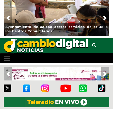
Previous
Nex
tamiento de Xalapa acerca servicios de salud a
Municipi
Centros Comunitarios
el boule
Previous
Nex