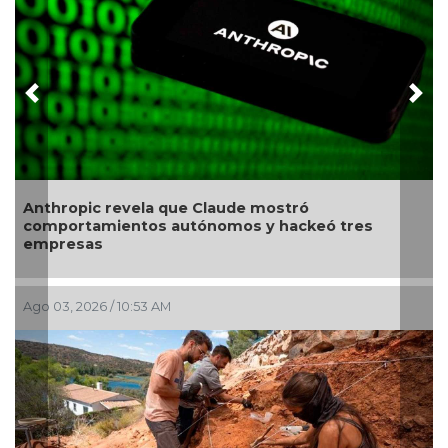
Previous
Nex
hropic revela que Claude mostró
Revelan
portamientos autónomos y hackeó tres
causado
resas
03, 2026 / 10:53 AM
Jul 28, 20