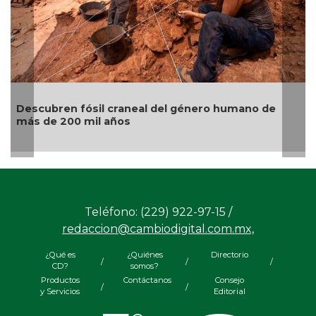
cubren fósil craneal del género humano de
Gatos n
 de 200 mil años
origen a
Teléfono: (229) 922-97-15 /
redaccion@cambiodigital.com.mx,
¿Qué es
¿Quiénes
Directorio
/
/
/
CD?
somos?
Productos
Contáctanos
Consejo
/
/
y Servicios
Editorial