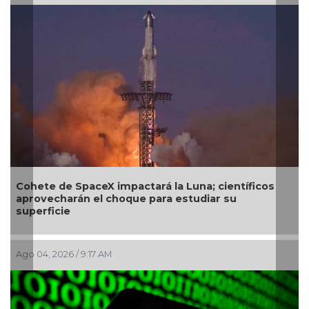
ete de SpaceX impactará la Luna; científicos
SecureD
ovecharán el choque para estudiar su
próxima
erficie
04, 2026 / 9:17 AM
Jul 29, 20