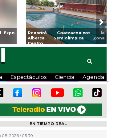
Next
Ayuntamiento de Veracruz
Aplicará CMAS el Progra
orada de Artes “Escena
Tandeo durante agosto
a
Espectáculos
Ciencia
Agenda
EN TIEMPO REAL
 08, 2026 / 05:30