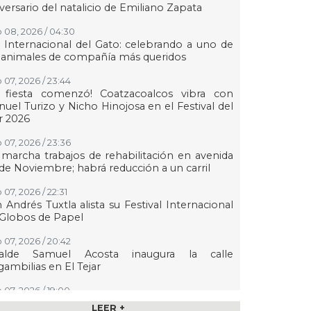
versario del natalicio de Emiliano Zapata
 08, 2026 / 04:30
 Internacional del Gato: celebrando a uno de
 animales de compañía más queridos
 07, 2026 / 23:44
a fiesta comenzó! Coatzacoalcos vibra con
uel Turizo y Nicho Hinojosa en el Festival del
r 2026
 07, 2026 / 23:36
marcha trabajos de rehabilitación en avenida
de Noviembre; habrá reducción a un carril
 07, 2026 / 22:31
 Andrés Tuxtla alista su Festival Internacional
Globos de Papel
 07, 2026 / 20:42
calde Samuel Acosta inaugura la calle
ambilias en El Tejar
 07, 2026 / 19:00
s de 120 elementos de seguridad refuerzan
LEER +