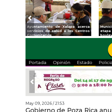
Previous
Municipio arrancará primera
Impulsa Gobierno Mun
etapa de rehabilitación en el
Venta Regreso a Clas
oulevard 5 de febrero
Portada
Opinión
Estado
Polici
Previous
May 09, 2026 / 21:53
Gobierno de Poza Rica anun