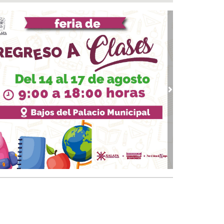
rativos vs rodadas de motociclistas en Boca
 Río
 07, 2026 / 18:49
on o sin espuma?
 07, 2026 / 18:20
dro de Jesús Rosado Guzmán rinde protesta
o alcalde suplente de Úrsulo Galván
 07, 2026 / 17:53
vious
Next
dernización del World Trade Center
talecerá turismo, empleo y economía de Boca
 Río: Maryjose Gamboa
 07, 2026 / 17:32
ntamiento de Xalapa acerca servicios de salud
os Centros Comunitarios
07, 2026 / 17:15
ntamiento e ICATVER fortalecen capacitación
oral en beneficio de las y los sanandrescanos