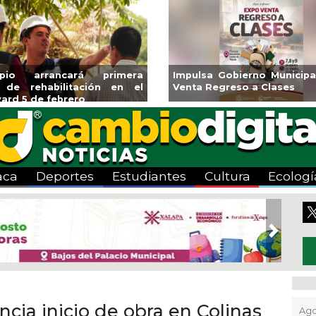
icipal Expo
Reabrirá Coatzacoalcos la
Invita 
es
Alberca Semiolímpica Zona
a Temp
Centro
Viva”
aca
Deportes
Estudiantes
Cultura
Ecologí
Next
cia inicio de obra en Colinas
Ago