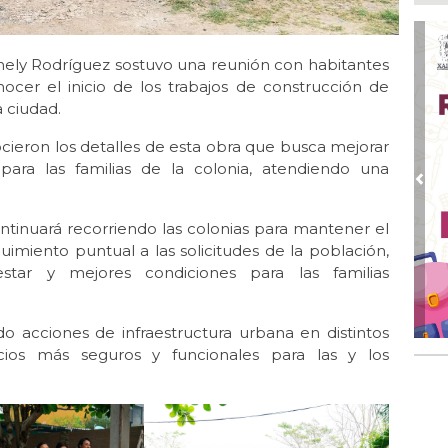
ope
del
Ago
anely Rodríguez sostuvo una reunión con habitantes
¿C
nocer el inicio de los trabajos de construcción de
 ciudad.
Ago
Pe
cieron los detalles de esta obra que busca mejorar
com
para las familias de la colonia, atendiendo una
Ago
Pre
Mo
for
ntinuará recorriendo las colonias para mantener el
del
uimiento puntual a las solicitudes de la población,
star y mejores condiciones para las familias
Ago
Ayu
a l
o acciones de infraestructura urbana en distintos
Ago 
cios más seguros y funcionales para las y los
Ayu
lab