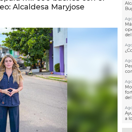
Al
o: Alcaldesa Maryjose
Bug
Ago
Má
ope
del
Ago
¿C
Ago
Pe
com
Ago
Mo
for
del
Ago
Ayu
a l
Ago 