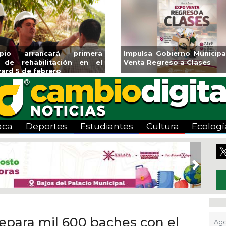
 Expo
Reabrirá Coatzacoalcos la
Invita Ayunta
Alberca Semiolímpica Zona
a Temporada 
Centro
Viva”
aca
Deportes
Estudiantes
Cultura
Ecologí
Next
epara mil 600 baches con el
Ago