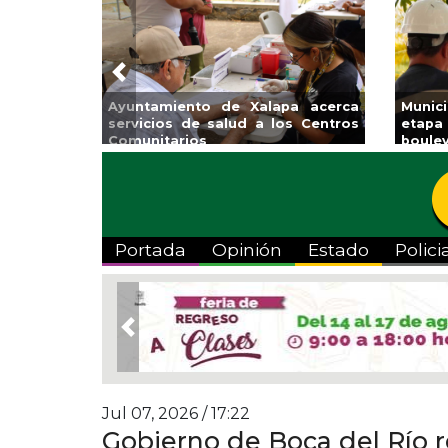
Previous
pio arrancará primera
Impulsa Gobierno Municipal
e rehabilitación en el
Venta Regreso a Clases
rd 5 de febrero
Portada
Opinión
Estado
Polici
Previous
Jul 07, 2026 / 17:22
Gobierno de Boca del Río r