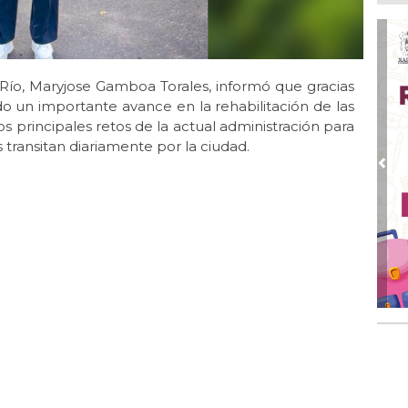
Ayu
lab
Ago
Qui
 Río, Maryjose Gamboa Torales, informó que gracias
Ago
o un importante avance en la rehabilitación de las
Gen
s principales retos de la actual administración para
Gob
 transitan diariamente por la ciudad.
Ago
Pre
Hal
23 
Ago
Re
Ruz
Fes
Ago
Imp
pre