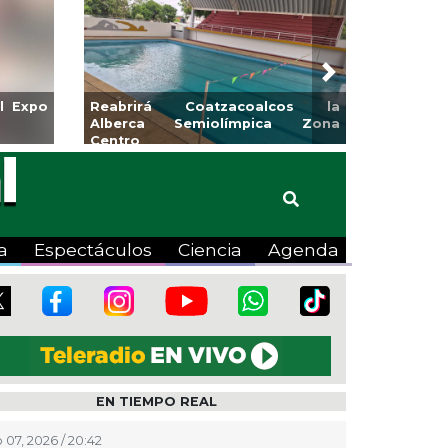
Next
miento de Veracruz
Aplicará CMAS el Programa de
de Artes “Escena
Tandeo durante agosto
a
Espectáculos
Ciencia
Agenda
EN TIEMPO REAL
 07, 2026 / 20:42