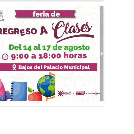
ntamiento e ICATVER fortalecen capacitación
oral en beneficio de las y los sanandrescanos
 07, 2026 / 14:56
ncena, no me abandones.... 😝😜🤣
 07, 2026 / 14:47
erar empleo y bienestar, prioridad para el
ierno de San Andrés Tuxtla: Rafa Fararoni
 07, 2026 / 14:39
vious
Next
lan con vida a pescador desaparecido desde el
de julio en Uxpanapa
 07, 2026 / 14:22
salta Pedro Miguel pensamiento de Diego
zarín y agradece respaldo de Rocío Nahle al
tival del Mar
 07, 2026 / 13:53
ulsa Ayuntamiento de Veracruz cultura de la
vención en la niñez del municipio