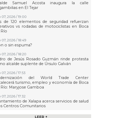
calde Samuel Acosta inaugura la calle
ambilias en El Tejar
 07, 2026 / 19:00
s de 120 elementos de seguridad refuerzan
rativos vs rodadas de motociclistas en Boca
 Río
 07, 2026 / 18:49
on o sin espuma?
 07, 2026 / 18:20
dro de Jesús Rosado Guzmán rinde protesta
o alcalde suplente de Úrsulo Galván
 07, 2026 / 17:53
dernización del World Trade Center
talecerá turismo, empleo y economía de Boca
 Río: Maryjose Gamboa
 07, 2026 / 17:32
ntamiento de Xalapa acerca servicios de salud
os Centros Comunitarios
07, 2026 / 17:15
LEER +