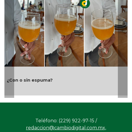
Cañeros m
o sin espuma?
rescate d
Teléfono: (229) 922-97-15 /
redaccion@cambiodigital.com.mx,