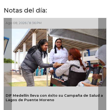
Notas del día:
, 2026 / 8:36 PM
Ago 08, 202
Resguard
edellín lleva con éxito su Campaña de Salud a
situación
s de Puente Moreno