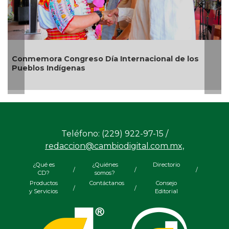
o Día Internacional de los
Rosa María reafirma 
20 mil árboles sembr
Teléfono: (229) 922-97-15 /
redaccion@cambiodigital.com.mx,
¿Qué es
¿Quiénes
Directorio
/
/
/
CD?
somos?
Productos
Contáctanos
Consejo
/
/
y Servicios
Editorial