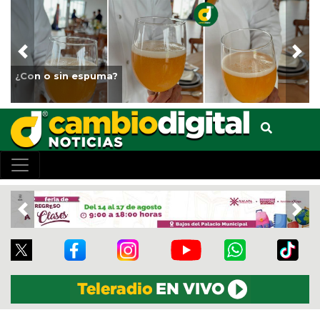
Previous
Nex
Fortalece Ayuntamiento
animales del Parque Mi
Previous
Nex