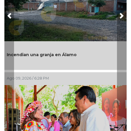
Previous
Nex
“Este es el verdadero
nja en Álamo
Rosaldo destaca éxito 
Ago 09, 2026 / 2:28 PM