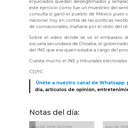
enjuiciados quedan deslegitimados y señal
este ejercicio como fue un muestreo del senti
consulta sí ganó el pueblo de México pues sí
nacional; hoy en contra de las políticas neol
de connacionales, mañana por el resto del r
Sobre el video donde se ve el embarazo d
escuela secundaria de Orizaba, el gobernado
del INE que era quien estaba a cargo del pro
Cuesta mucho el INE y tribunales electorales
CD/YC
Únete a nuestro canal de Whatsapp
día, artículos de opinión, entretenim
Notas del día:
6 / 4:56 PM
Ago 06, 2026 / 2:52 PM
Ago 0