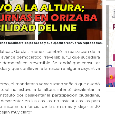
Nah
par
la 
Ago
El 
y s
Ago
Des
0 años neoliberales pasados y sus ejecutores fueron reprobados.
de 
Pre
láhuac García Jiménez, celebró la realización de la
Ago
 avance democrático irreversible, “El que sucediera
Di
e democrático irreversible. Se tendrá que consultar
emp
dos y que conlleven a la nación a alguna disyuntiva
Ago
Tod
ierno, el mandatario veracruzano señaló que quedó
Fes
toral no estuvo a la altura, intentó desalentar la
Ago
instituto por desalentar la participación ciudadana,
Ar
sorientar en las casillas, no instalar casillas para
en 
lo instalar un tercio de las mismas y dejar a 30
 dejan muy claro”.