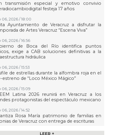
n transmisión especial y emotivo convivio
eradiocambiodigital festeja 17 años
 06, 2026 / 18:00
ita Ayuntamiento de Veracruz a disfrutar la
porada de Artes Veracruz “Escena Viva”
 06, 2026 / 16:56
bierno de Boca del Río identifica puntos
ticos, exige a CAB soluciones definitivas a la
raestructura hidráulica
 06, 2026 / 15:53
file de estrellas durante la alfombra roja en el
-estreno de “Loco México Mágico”
 06, 2026 / 15:09
EEM Latina 2026 reunirá en Veracruz a los
ndes protagonistas del espectáculo mexicano
 06, 2026 / 14:52
antiza Rosa María patrimonio de familias en
onias de Veracruz con entrega de escrituras
 06, 2026 / 14:45
LEER +