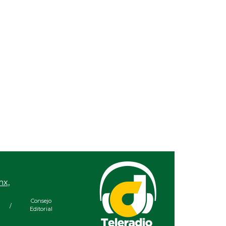
Descarta Nahle motivos
políticos en desafuero de
alcaldes de MC
mx,
Consejo
/
Editorial