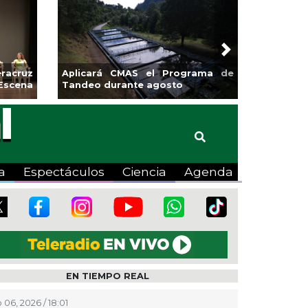
Next
rendedores de Xalapa
Coatzacoalcos impu
ponen en Mercadito
halterofilia con la Cop
ntenario
2026
a
Espectáculos
Ciencia
Agenda
EN TIEMPO REAL
 06, 2026 / 18:01