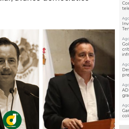
Co
tel
Ago
Inv
Tem
Ago
Go
crí
inf
Ago
Des
pre
Ago
AD
gra
Ago
Gar
col
Ago