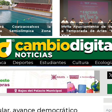
l Programa de
Guarniciones y banquetas para la
Emp
gosto
colonia El Mango en Pánuco
ex
Bice
aca
Deportes
Estudiantes
Cultura
Ecologí
Next
lar, avance democrático
Ago