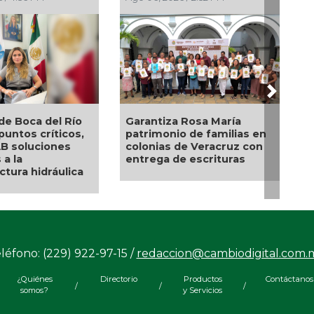
Next
e encabeza en Poza
El diálogo directo define
 entrega de apoyos
las prioridades de obras y
 impulsar el
servicios en Xalapa a
rendimiento y
través del Día del Pueblo
estar de la región
e
léfono: (229) 922-97-15 /
redaccion@cambiodigital.com.
¿Quiénes
Directorio
Productos
Contáctanos
/
/
/
somos?
y Servicios