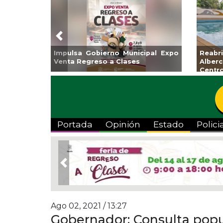
Previous
Invita Ayuntamiento de Veracruz
Aplicará CMAS e
a Temporada de Artes “Escena
Tandeo durante a
Viva”
Portada
Opinión
Estado
Polici
Previous
Ago 02, 2021 / 13:27
Gobernador: Consulta popu