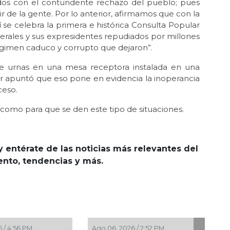
ados con el contundente rechazo del pueblo; pues
r de la gente. Por lo anterior, afirmamos que con la
 se celebra la primera e histórica Consulta Popular
iberales y sus expresidentes repudiados por millones
égimen caduco y corrupto que dejaron”.
e urnas en una mesa receptora instalada en una
r apuntó que eso pone en evidencia la inoperancia
ceso.
 como para que se den este tipo de situaciones.
y entérate de las noticias más relevantes del
iento, tendencias y más.
6, 2026 / 2:45 PM
Ago 06, 2026 / 2:08 PM