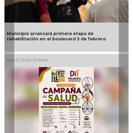
Previous
Nex
ancará primera etapa de
n en el boulevard 5 de febrero
Fetichismo o sent
normal?
16 AM
Ago 07, 2026 / 7:00 A