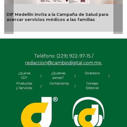
invita a la Campaña de Salud para
cios médicos a las familias
🎉🎂👏 Santoral 0
Teléfono: (229) 922-97-15 /
redaccion@cambiodigital.com.mx,
¿Qué es
¿Quiénes
Directorio
/
/
/
CD?
somos?
Productos
Contáctanos
Consejo
/
/
y Servicios
Editorial