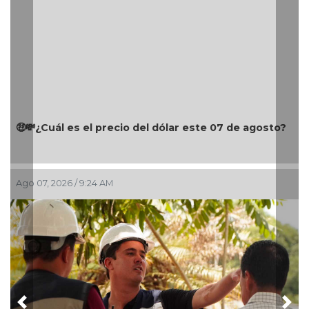
l precio del dólar este 07 de agosto?
¡Buen día! Excele
Digital 👍
:24 AM
Ago 07, 2026 / 7:11 AM