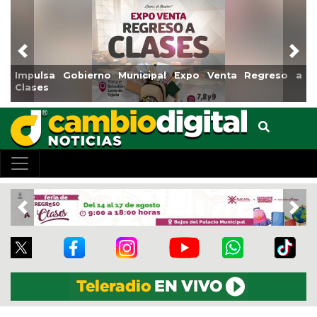
Previous
Nex
erno Municipal Expo Venta Regreso a
Reabrirá Coatzaco
Centro
Previous
Nex