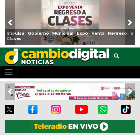
Previous
Nex
ulsa Gobierno Municipal Expo Venta Regreso a
Reabrir
ses
Centro
Previous
Nex