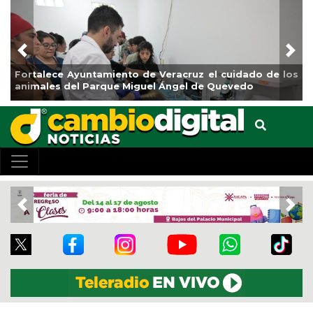
Previous
Nex
los
La ciudad de Veracruz se suma a la Jornada Nacional
de Reforestación 2026
Previous
Nex