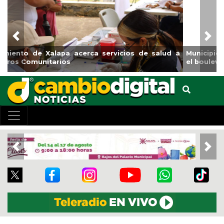
Previous
Nex
Municipio arrancará primera etapa de rehabilitación en
el boulevard 5 de febrero
Previous
Nex