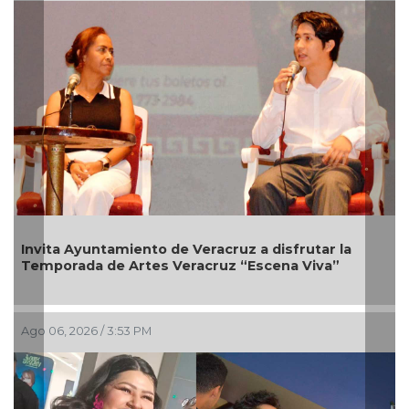
a Ayuntamiento de Veracruz a disfrutar la
Tras mese
rada de Artes Veracruz “Escena Viva”
venía a d
, 2026 / 3:53 PM
Ago 05, 202