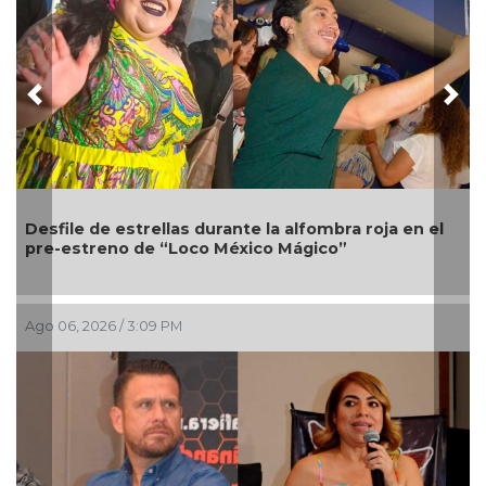
Previous
Nex
le de estrellas durante la alfombra roja en el
Melanie M
streno de “Loco México Mágico”
gira Hade
, 2026 / 3:09 PM
Ago 03, 202