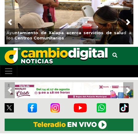
Previous
Nex
amiento de Xalapa acerca servicios de salud a
Municipio 
entros Comunitarios
el bouleva
Previous
Nex