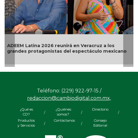
 Latina 2026 reunirá en Veracruz a los
Ariana Gr
es protagonistas del espectáculo mexicano
terminar 
Teléfono: (229) 922-97-15 /
redaccion@cambiodigital.com.mx,
¿Qué es
¿Quiénes
Directorio
/
/
/
CD?
somos?
Productos
Contáctanos
Consejo
/
/
y Servicios
Editorial