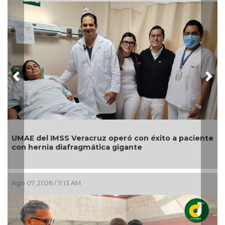
Previous
Nex
MAE del IMSS Veracruz operó con éxito a paciente
🤑💸¿
on hernia diafragmática gigante
go 07, 2026 / 11:13 AM
Ago 07