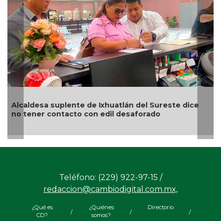
lcaldesa suplente de Ixhuatlán del Sureste dice
Muni
o tener contacto con edil desaforado
reha
Teléfono: (229) 922-97-15 /
redaccion@cambiodigital.com.mx,
¿Qué es
¿Quiénes
Directorio
/
/
/
CD?
somos?