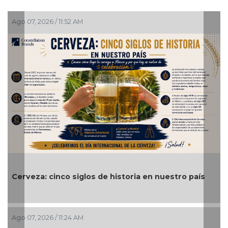
go 07, 2026 / 11:52 AM
Ago 07
Se l
erveza: cinco siglos de historia en nuestro país
deli
go 07, 2026 / 11:24 AM
Ago 07