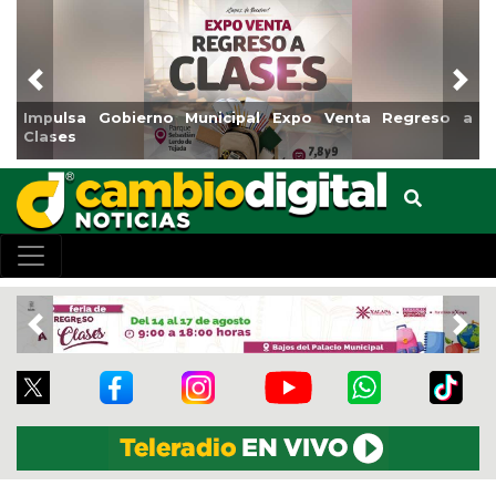
Previous
Nex
mpulsa Gobierno Municipal Expo Venta Regreso a
Reabr
lases
Cent
Previous
Nex