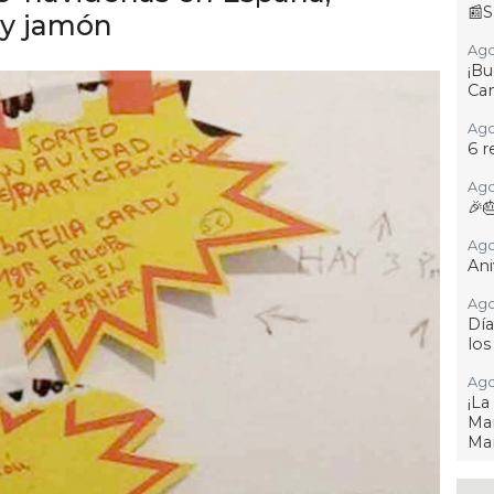
📰S
 y jamón
Ago
¡B
Cam
Ago
6 r
Ago
🎉
Ago
Ani
Ago
Día
los
Ago
¡L
Man
Ma
Ago