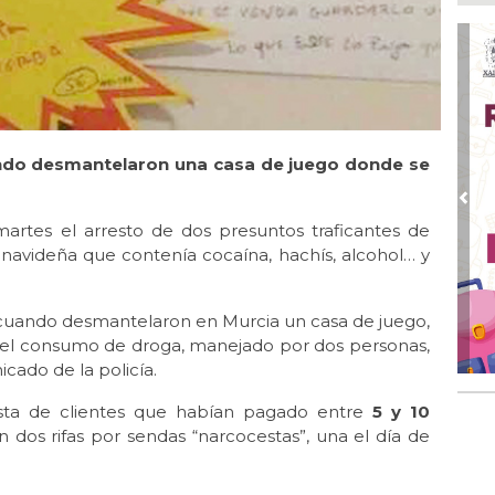
En 
20 
Ago
San
de 
Ago
uando desmantelaron una casa de juego donde se
Al
Bug
Pre
Ago
martes el arresto de dos presuntos traficantes de
Má
 navideña que contenía cocaína, hachís, alcohol… y
ope
del
uando desmantelaron en Murcia un casa de juego,
Ago
¿C
ía el consumo de droga, manejado por dos personas,
cado de la policía.
sta de clientes que habían pagado entre
5 y 10
en dos rifas por sendas “narcocestas”, una el día de