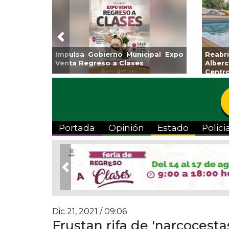
Previous
o
Reabrirá Coatzacoalcos la
Invita Ayuntam
Alberca Semiolímpica Zona
a Temporada 
Centro
Viva”
Portada
Opinión
Estado
Polici
Previous
Dic 21, 2021 / 09:06
Frustan rifa de 'narcocest