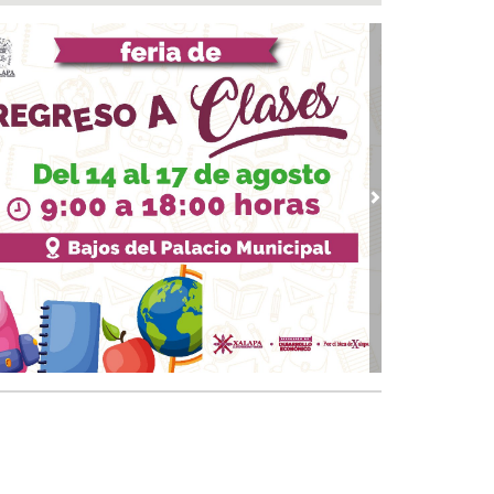
marcha trabajos de rehabilitación en avenida
de Noviembre; habrá reducción a un carril
 07, 2026 / 22:31
 Andrés Tuxtla alista su Festival Internacional
Globos de Papel
 07, 2026 / 20:42
calde Samuel Acosta inaugura la calle
ambilias en El Tejar
vious
Next
 07, 2026 / 19:00
s de 120 elementos de seguridad refuerzan
rativos vs rodadas de motociclistas en Boca
 Río
 07, 2026 / 18:49
on o sin espuma?