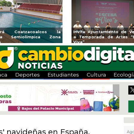
iento de Veracruz
Aplicará CMAS el Programa de
de Artes “Escena
Tandeo durante agosto
aca
Deportes
Estudiantes
Cultura
Ecologí
Next
as' navideñas en España,
Ago