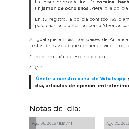
La cesta premiada incluía
cocaína, hach
un
jamón de ocho kilos
“, detalló la policía.
En su registro, la policía confiscó 165 p
para criar las plantas, así como “diversas c
Al igual que en distintos países de Améri
cestas de Navidad que contienen vino, licor, 
Con información de: Excélsior.com
CD/YC
Únete a nuestro canal de Whatsapp
día, artículos de opinión, entretenim
Notas del día:
 AM
Ago 05, 2026 / 8:55 PM
Ago 05, 