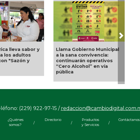
Next
Gobierno Municipal
Un
La UNAM analiza sanción
na convivencia:
nu
de hasta 20 millones de
uarán operativos
Al
pesos a Territorium Life
lcohol” en vía
S
a
pe
léfono: (229) 922-97-15 /
redaccion@cambiodigital.com.
¿Quiénes
Directorio
Productos
Contáctanos
/
/
/
somos?
y Servicios