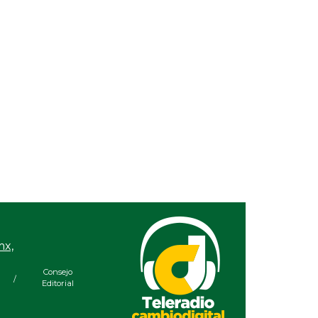
a silla de ruedas, un
Nueva oferta educativa
evo apoyo para Flor
impulsará la
ondra: Pedro Miguel y
competitividad turística
onia Marie responden a
de Veracruz
tición de familia
mx,
Consejo
/
Editorial