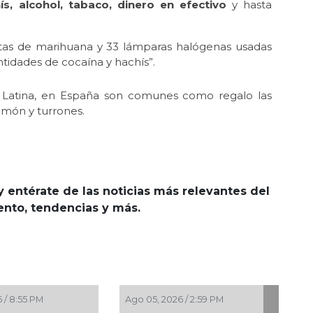
ís, alcohol, tabaco, dinero en efectivo
y hasta
lantas de marihuana y 33 lámparas halógenas usadas
antidades de cocaína y hachís”.
ca Latina, en España son comunes como regalo las
jamón y turrones.
y entérate de las noticias más relevantes del
iento, tendencias y más.
2026 / 2:59 PM
Ago 05, 2026 / 2:56 PM
Ag