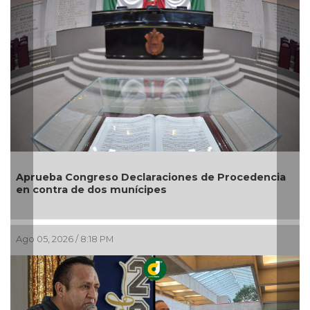
a Congreso Declaraciones de Procedencia
Entrega DIF
tra de dos munícipes
credencial
026 / 8:18 PM
Ago 05, 2026 