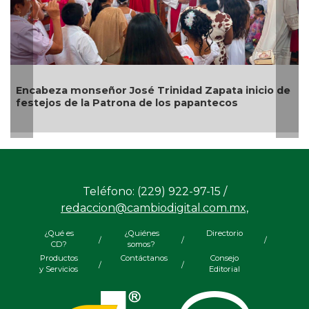
a monseñor José Trinidad Zapata inicio de
Alcalde de
s de la Patrona de los papantecos
Teléfono: (229) 922-97-15 /
redaccion@cambiodigital.com.mx,
¿Qué es
¿Quiénes
Directorio
/
/
/
CD?
somos?
Productos
Contáctanos
Consejo
/
/
y Servicios
Editorial