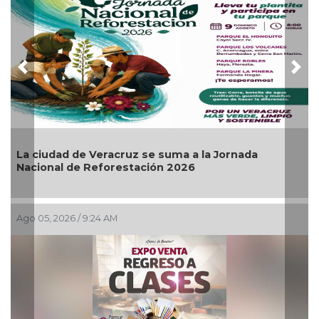
Previous
Nex
 de Veracruz se suma a la Jornada
Invita Ayunt
 de Reforestación 2026
Artes “Escen
6 / 9:24 AM
Ago 03, 2026 / 7