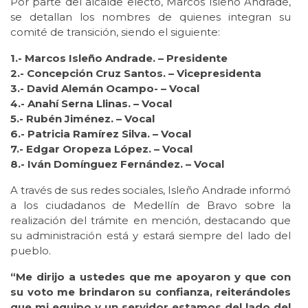
Por parte del alcalde electo, Marcos Isleño Andrade,
se detallan los nombres de quienes integran su
comité de transición, siendo el siguiente:
1.- Marcos Isleño Andrade. – Presidente
2.- Concepción Cruz Santos. – Vicepresidenta
3.- David Alemán Ocampo- – Vocal
4.- Anahí Serna Llinas. – Vocal
5.- Rubén Jiménez. – Vocal
6.- Patricia Ramírez Silva. – Vocal
7.- Edgar Oropeza López. – Vocal
8.- Iván Domínguez Fernández. – Vocal
A través de sus redes sociales, Isleño Andrade informó
a los ciudadanos de Medellín de Bravo sobre la
realización del trámite en mención, destacando que
su administración está y estará siempre del lado del
pueblo.
“Me dirijo a ustedes que me apoyaron y que con
su voto me brindaron su confianza, reiterándoles
que mi equipo y un servidor estamos del lado del