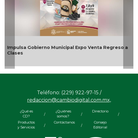
Gobierno Municipal Expo Venta Regreso a
Aplicará CMA
agosto
Teléfono: (229) 922-97-15 /
redaccion@cambiodigital.com.mx,
¿Qué es
¿Quiénes
Directorio
/
/
/
CD?
somos?
Productos
Contáctanos
Consejo
/
/
y Servicios
Editorial