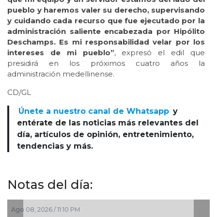
pueblo y haremos valer su derecho, supervisando
y cuidando cada recurso que fue ejecutado por la
administración saliente encabezada por Hipólito
Deschamps. Es mi responsabilidad velar por los
intereses de mi pueblo”
, expresó el edil que
presidirá en los próximos cuatro años la
administración medellinense.
CD/GL
Únete a nuestro canal de Whatsapp
y
entérate de las noticias más relevantes del
día, artículos de opinión, entretenimiento,
tendencias y más.
Notas del día:
6 / 11:10 PM
Ago 04, 2026 / 