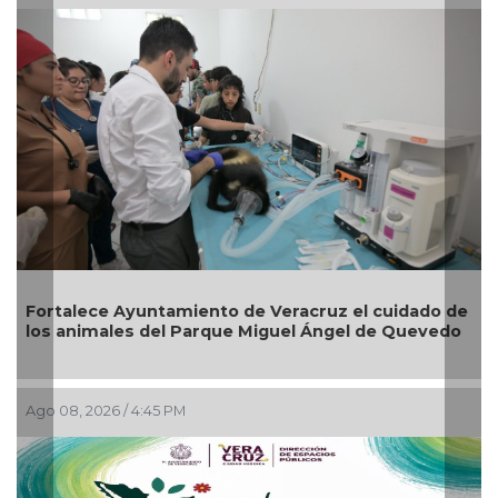
e Ayuntamiento de Veracruz el cuidado de
Reabrirá Coa
ales del Parque Miguel Ángel de Quevedo
Zona Centro
6 / 4:45 PM
Ago 04, 2026 / 4