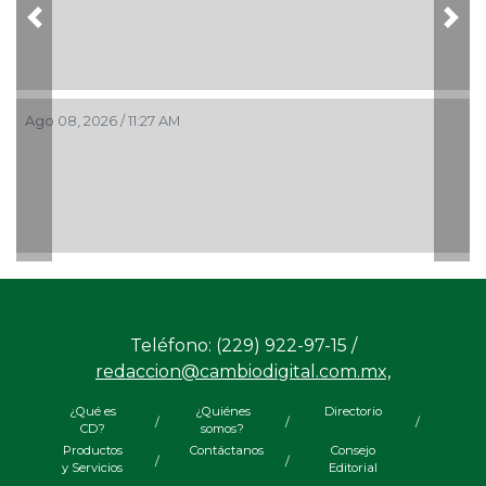
Previous
Nex
Ago 08, 2026 / 11:27 AM
Teléfono: (229) 922-97-15 /
redaccion@cambiodigital.com.mx,
¿Qué es
¿Quiénes
Directorio
/
/
/
CD?
somos?
Productos
Contáctanos
Consejo
/
/
y Servicios
Editorial