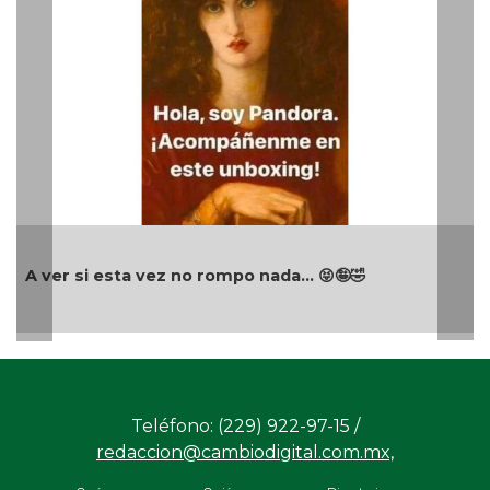
La mañanera de Claudia Sheinbaum 04/08/2026
Teléfono: (229) 922-97-15 /
redaccion@cambiodigital.com.mx,