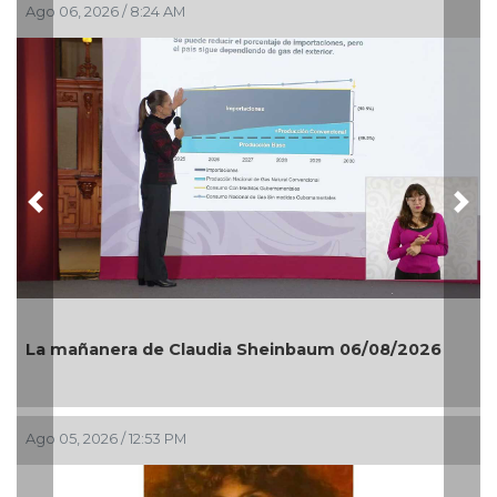
Ago 04, 2026 / 1:20 PM
Previous
Nex
"Primero hay que agarrar fuerza"... 🤣🤪😝
Ago 04, 2026 / 8:13 AM