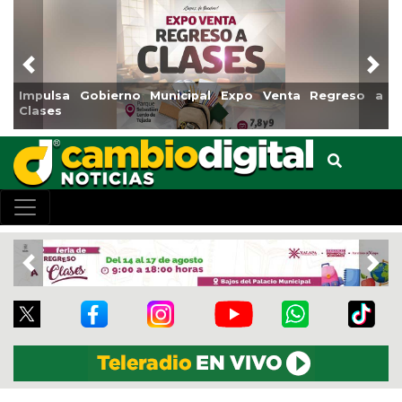
Previous
Nex
Reabrirá Coatzacoalcos la Alberca Semiolímpica Zona
Centro
Previous
Nex