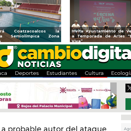
endedores de Xalapa
Coatzacoalcos impul
onen en Mercadito
halterofilia con la Copa 
enario
2026
aca
Deportes
Estudiantes
Cultura
Ecologí
Next
 a probable autor del ataque
Ago