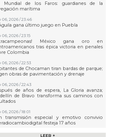
a Mundial de los Faros: guardianes de la
vegación marítima
 06, 2026 / 23:46
Águila gana último juego en Puebla
 06, 2026 / 23:15
etracampeonas! México gana oro en
troamericanos tras épica victoria en penales
bre Colombia
 06, 2026 / 22:53
itantes de Chocaman tiran bardas de parque;
gen obras de pavimentación y drenaje
 06, 2026 / 22:43
spués de años de espera, La Gloria avanza;
dellín de Bravo transforma sus caminos con
ultados
 06, 2026 / 18:01
n transmisión especial y emotivo convivio
eradiocambiodigital festeja 17 años
 06, 2026 / 18:00
LEER +