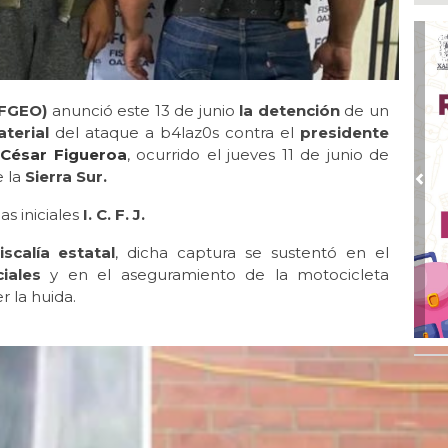
Inv
Tem
Ago
Go
crí
 (FGEO)
anunció este 13 de junio
la detención
de un
inf
aterial
del ataque a b4laz0s contra el
presidente
Ago
César Figueroa
, ocurrido el jueves 11 de junio de
Des
e la
Sierra Sur.
pre
Pre
as iniciales
I. C. F. J.
Ago
AD
iscalía estatal
, dicha captura se sustentó en el
gra
iales
y en el aseguramiento de la motocicleta
Ago
 la huida.
Gar
col
Ago
Nah
par
la 