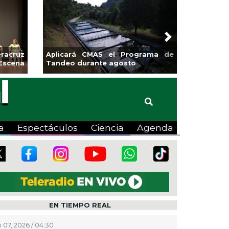
Next
sa la
Continúa Coatza Vive el Verano
Coyote
2026 con cine, actividades
lúdicas y expo
a
Espectáculos
Ciencia
Agenda
EN TIEMPO REAL
 07, 2026 / 04:30