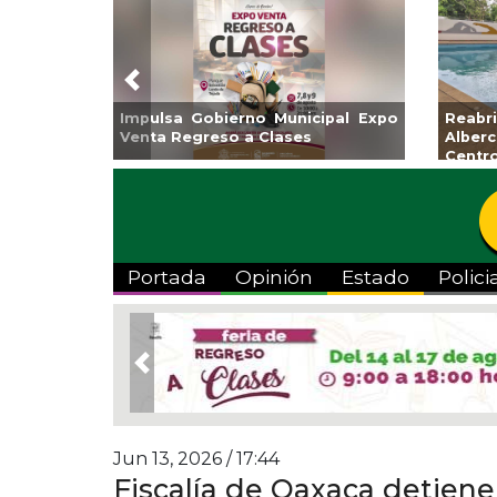
Previous
Guarniciones y banquetas para la
Empr
colonia El Mango en Pánuco
exp
Bicent
Portada
Opinión
Estado
Polici
Previous
Jun 13, 2026 / 17:44
Fiscalía de Oaxaca detiene