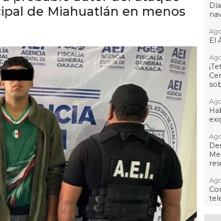
Dí
cipal de Miahuatlán en menos
na
Ago
El 
Ago
¡T
Cen
so
Ago
Hab
exi
Ago
De
Me
res
Ago
Co
tel
Ago