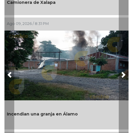
su sobrino “estaba al tanto”
Ago 09, 2026 / 2:51 PM
Previous
Nex
“Este es el verdadero Coatzacoalcos”:
Rosaldo destaca éxito del Festival del 