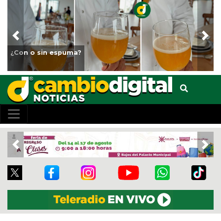
Previous
Nex
Fortalece Ayuntamiento de Veracruz el cu
animales del Parque Miguel Ángel de Que
Previous
Nex