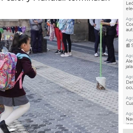
Leó
ele
Ago
Co
aut
Ago 
📰 
Ago 
Al
ja
Ago 
De
ocu
Ago
Cua
Ago
Na
inm