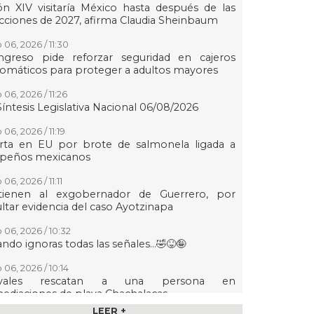
n XIV visitaría México hasta después de las
cciones de 2027, afirma Claudia Sheinbaum
 06, 2026 / 11:30
ngreso pide reforzar seguridad en cajeros
omáticos para proteger a adultos mayores
06, 2026 / 11:26
Síntesis Legislativa Nacional 06/08/2026
06, 2026 / 11:19
erta en EU por brote de salmonela ligada a
lapeños mexicanos
06, 2026 / 11:11
tienen al exgobernador de Guerrero, por
ltar evidencia del caso Ayotzinapa
 06, 2026 / 10:32
ndo ignoras todas las señales…🤣😝🤪
 06, 2026 / 10:14
vales rescatan a una persona en
ediaciones de playa Chachalacas
LEER +