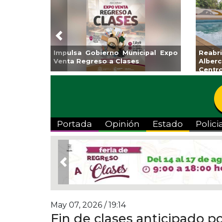
Previous
Invita Ayuntamiento de Veracruz
Aplicará CMAS e
a Temporada de Artes “Escena
Tandeo durante a
Viva”
Portada
Opinión
Estado
Polici
Previous
May 07, 2026 / 19:14
Fin de clases anticipado po