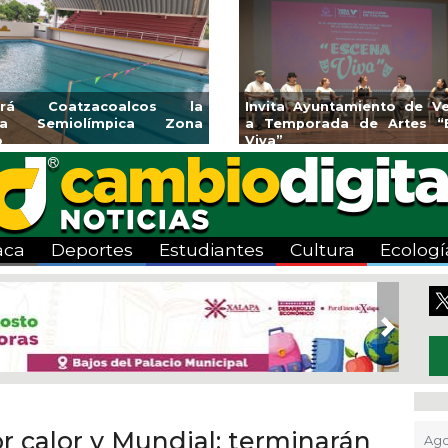
l Programa de
Guarniciones y banquetas para la
Emp
gosto
colonia El Mango en Pánuco
ex
Bice
aca
Deportes
Estudiantes
Cultura
Ecologí
Next
r calor y Mundial: terminarán
Ago