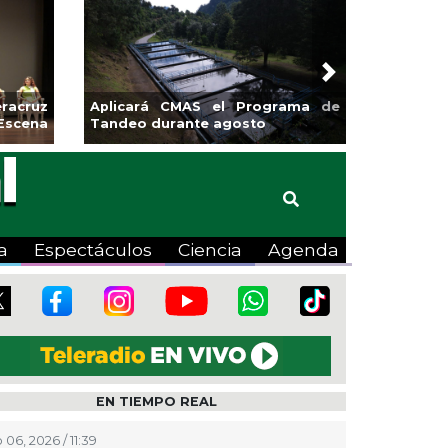
Next
rendedores de Xalapa
Coatzacoalcos impu
ponen en Mercadito
halterofilia con la Cop
ntenario
2026
a
Espectáculos
Ciencia
Agenda
EN TIEMPO REAL
 06, 2026 / 11:39