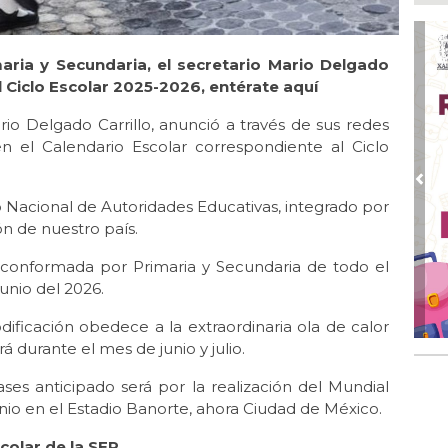
Ago
Tr
ven
aria y Secundaria, el secretario Mario Delgado
Ago
el Ciclo Escolar 2025-2026, entérate aquí
Gra
Yor
rio Delgado Carrillo, anunció a través de sus redes
n el Calendario Escolar correspondiente al Ciclo
Ago
SEP
fig
Pre
 Nacional de Autoridades Educativas, integrado por
Ago
ón de nuestro país.
Le
pos
, conformada por Primaria y Secundaria de todo el
junio del 2026.
Ago
Gob
con
dificación obedece a la extraordinaria ola de calor
á durante el mes de junio y julio.
ses anticipado será por la realización del Mundial
unio en el Estadio Banorte, ahora Ciudad de México.
colar de la SEP