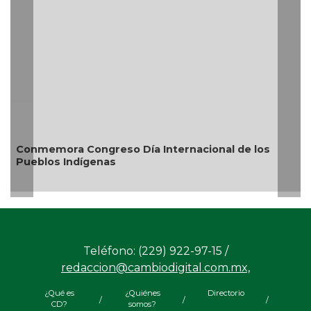
los
Rosa María reafirma compromiso ambiental co
20 mil árboles sembrados
Teléfono: (229) 922-97-15 /
redaccion@cambiodigital.com.mx,
¿Qué es
¿Quiénes
Directorio
/
/
/
CD?
somos?