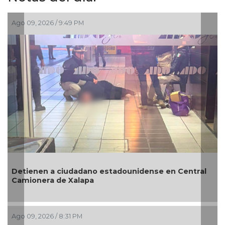
Ago 09, 2026 / 3:01 PM
Revelan que Ángel Aguirre habría solicitado
entral
desaparecer pruebas del caso Ayotzinapa por
su sobrino “estaba al tanto”
Ago 09, 2026 / 2:51 PM