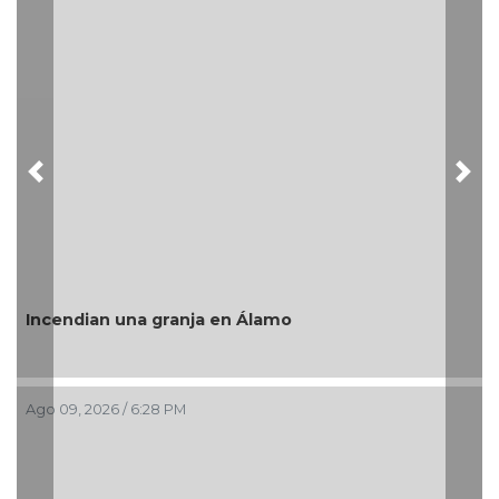
Previous
Nex
“Este es el verdadero Coatzacoalcos”: Pedro
Rosaldo destaca éxito del Festival del Mar 202
Ago 09, 2026 / 2:28 PM