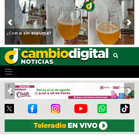
Previous
Nex
Fortalece Ayuntamiento de Veracruz el cuidado d
animales del Parque Miguel Ángel de Quevedo
Previous
Nex