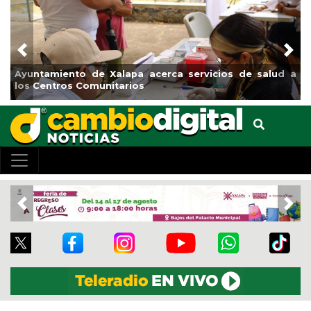
Previous
Nex
Municipio arrancará primera etapa de rehabilitación en
el boulevard 5 de febrero
Previous
Nex