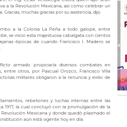
Ari
va a la Revolución Mexicana, así como celebrar un
Jul 
 Gracias, muchas gracias por su asistencia, dijo.
Ol
Jul 
rumbo a la Colonia La Peña a todo galope, entre
409
este, se inicio esta majestuosa cabalgata con cientos
 lejanas épocas de cuando Francisco I. Madero se
Jul 
Jau
.
Pre
409
Jul 
licto armado propiciaría diversos combates en
Am
 entre otros, por Pascual Orozco, Francisco Villa
ma
torias militares obligaron a la renuncia y exilio de
Jul 
Ent
Jul 
ntamientos, rebeliones y luchas internas entre las
Fel
a 1917, la cual concluyó con la promulgación de la
Jul 
a Revolución Mexicana y donde quedó plasmado el
Rel
nstitución aún está vigente hoy en día.
Jul 