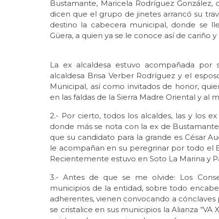
Bustamante, Maricela Rodríguez González,
dicen que el grupo de jinetes arrancó su tra
destino la cabecera municipal, donde se ll
Güera, a quien ya se le conoce así de cariño y
La ex alcaldesa estuvo acompañada por su
alcaldesa Brisa Verber Rodríguez y el esposo
Municipal, así como invitados de honor, qui
en las faldas de la Sierra Madre Oriental y al 
2.- Por cierto, todos los alcaldes, las y los 
donde más se nota con la ex de Bustamante,
que su candidato para la grande es César Au
le acompañan en su peregrinar por todo el E
Recientemente estuvo en Soto La Marina y Pad
3.- Antes de que se me olvide: Los Conse
municipios de la entidad, sobre todo encabez
adherentes, vienen convocando a cónclaves 
se cristalice en sus municipios la Alianza “V