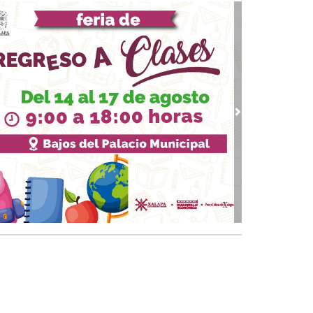
adna Montiel en Tamaulipas
24, 2026 / 21:11
ga Sosa muy movida por Tamaulipas
23, 2026 / 09:48
 Aniversario de Jaumave, fiesta en grande
20, 2026 / 19:41
mave y Tula estarán de fiesta, celebraran su
vious
Next
 aniversario
19, 2026 / 21:07
érico por la frontera norte este lunes y
rtes
14, 2026 / 20:40
rega UNT nuevas y nuevos profesionales
13, 2026 / 23:27
iz cumple a Hugo
12, 2026 / 20:20
evo de Arnulfo para largo
10, 2026 / 21:11