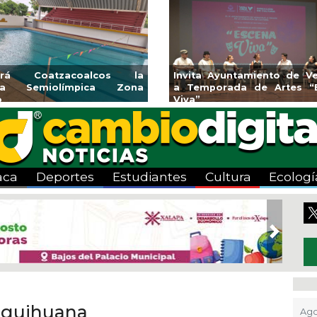
 la
Invita Ayuntamiento de Veracruz
Aplicará C
ona
a Temporada de Artes “Escena
Tandeo dura
Viva”
aca
Deportes
Estudiantes
Cultura
Ecologí
Next
iquihuana
Ago