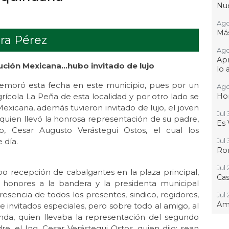
Nue
Ago 
Más
ra Pérez
Ago
Apr
ución Mexicana…hubo invitado de lujo
lo 
emoró esta fecha en este municipio, pues por un
Ago
rícola La Peña de esta localidad y por otro lado se
Hon
exicana, además tuvieron invitado de lujo, el joven
Jul 
 quien llevó la honrosa representación de su padre,
Es 
o, Cesar Augusto Verástegui Ostos, el cual los
 día.
Jul 
Rom
Jul 
o recepción de cabalgantes en la plaza principal,
Ca
honores a la bandera y la presidenta municipal
esencia de todos los presentes, sindico, regidores,
Jul 
Amé
e invitados especiales, pero sobre todo al amigo, al
anda, quien llevaba la representación del segundo
Jul 
, el Ing. Cesar Verástegui Ostos, quien dijo: sean