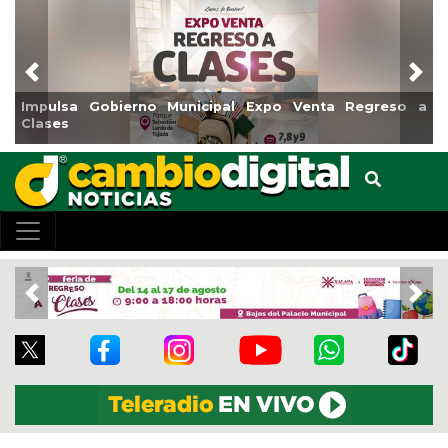
Previous
Nex
o Venta Regreso a
Reabrirá Coatzacoalcos la Alberca Sem
Centro
Previous
Nex