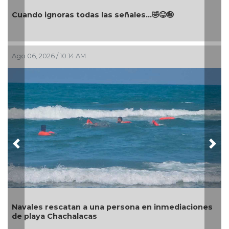
ñales…🤣😝🤪
Turista se ahoga en playa de Ca
Ago 06, 2026 / 9:24 AM
Previous
Nex
sona en inmediaciones