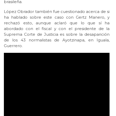
brasileña.
López Obrador también fue cuestionado acerca de si
ha hablado sobre este caso con Gertz Manero, y
rechazó esto, aunque aclaró que lo que sí ha
abordado con el fiscal y con el presidente de la
Suprema Corte de Justicia es sobre la desaparición
de los 43 normalistas de Ayotzinapa, en Iguala,
Guerrero.