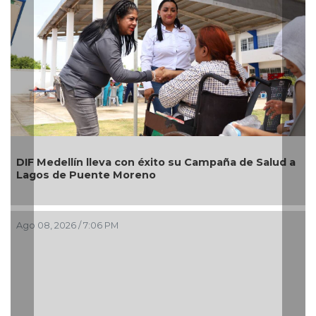
Alca
IF Medellín lleva con éxito su Campaña de Salud a
nuev
agos de Puente Moreno
imag
Boca
go 08, 2026 / 7:06 PM
Ago 0