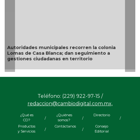
Resg
situ
utoridades municipales recorren la colonia
omas de Casa Blanca; dan seguimiento a
estiones ciudadanas en territorio
Teléfono: (229) 922-97-15 /
redaccion@cambiodigital.com.mx,
¿Qué es
¿Quiénes
Directorio
/
/
/
CD?
somos?
Productos
Contáctanos
Consejo
/
/
y Servicios
Editorial