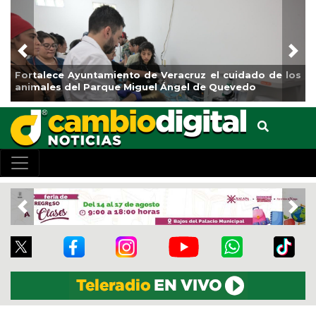
Previous
Nex
ortalece Ayuntamiento de Veracruz el cuidado de los
La ci
nimales del Parque Miguel Ángel de Quevedo
de Re
Previous
Nex