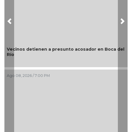
Previous
Nex
ecinos detienen a presunto acosador en Boca del
ío
¿Con
go 08, 2026 / 7:00 PM
Ago 0