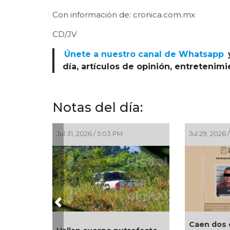
Con información de: cronica.com.mx
CD/JV
Únete a nuestro canal de Whatsapp
día, artículos de opinión, entretenim
Notas del día:
1, 2026 / 5:03 PM
Jul 29, 2026 / 5:30 PM
Previous
Caen dos extorsionadores