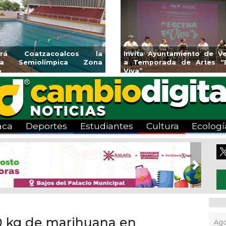
yuntamiento de Veracruz
Aplicará CMAS el Program
rada de Artes “Escena
Tandeo durante agosto
aca
Deportes
Estudiantes
Cultura
Ecologí
Next
 kg de marihuana en
Ago