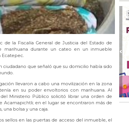
Nah
par
la 
Ago
El 
y s
 de la Fiscalía General de Justicia del Estado de
Ago
Des
de marihuana durante un cateo en un inmueble
de 
Pre
n Ecatepec.
Ago
un ciudadano que señaló que su domicilio había sido
Di
mundo.
emp
tigación llevaron a cabo una movilización en la zona
Ago
Tod
 tenía en su poder envoltorios con marihuana. Al
Fes
del Ministerio Público solicitó librar una orden de
le Acamapichtli; en el lugar se encontraron más de
Ago
 una bolsa y una caja.
Ar
en 
os sellos en las puertas de acceso del inmueble, el