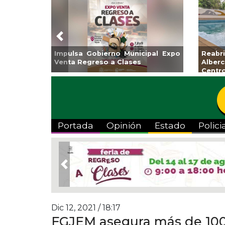
Previous
al Expo
Reabrirá Coatzacoalcos la
Invita A
Alberca Semiolímpica Zona
a Tempo
Centro
Viva”
Portada
Opinión
Estado
Polici
Previous
Dic 12, 2021 / 18:17
FGJEM asegura más de 100