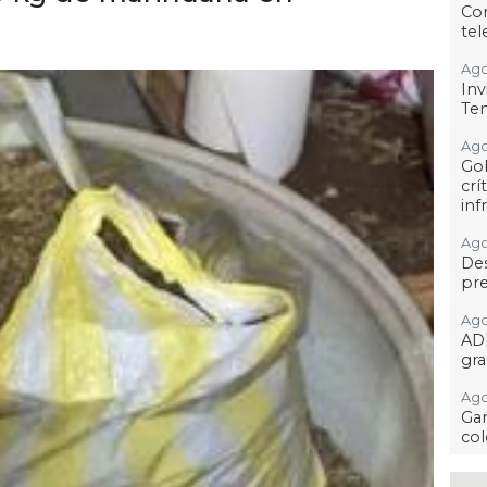
Co
tel
Ago
Inv
Tem
Ago
Go
crí
inf
Ago
Des
pre
Ago
AD
gra
Ago
Gar
col
Ago