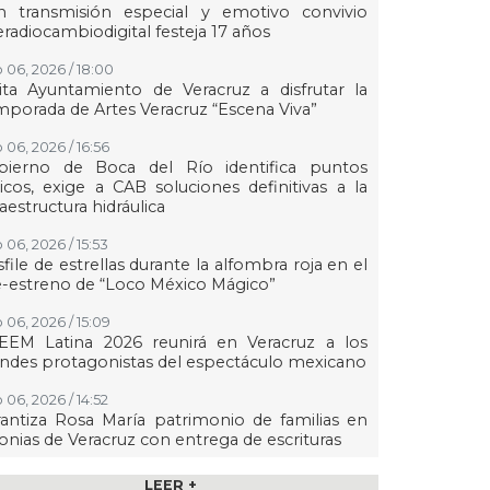
n transmisión especial y emotivo convivio
eradiocambiodigital festeja 17 años
 06, 2026 / 18:00
ita Ayuntamiento de Veracruz a disfrutar la
porada de Artes Veracruz “Escena Viva”
 06, 2026 / 16:56
bierno de Boca del Río identifica puntos
ticos, exige a CAB soluciones definitivas a la
raestructura hidráulica
 06, 2026 / 15:53
file de estrellas durante la alfombra roja en el
-estreno de “Loco México Mágico”
 06, 2026 / 15:09
EEM Latina 2026 reunirá en Veracruz a los
ndes protagonistas del espectáculo mexicano
 06, 2026 / 14:52
antiza Rosa María patrimonio de familias en
onias de Veracruz con entrega de escrituras
 06, 2026 / 14:45
LEER +