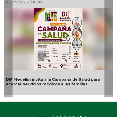
Ago 07, 2026 / 9:16 AM
Ago 
DIF Medellín invita a la Campaña de Salud para
acercar servicios médicos a las familias
🎉