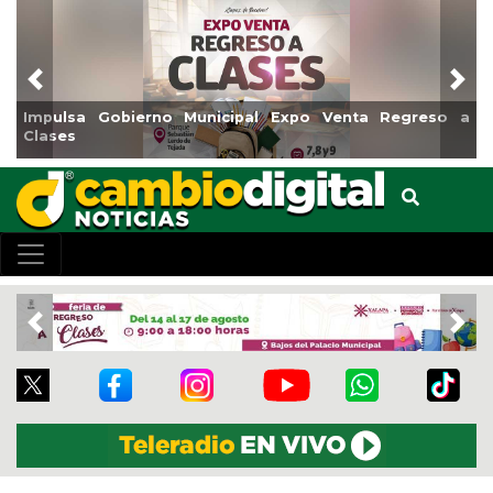
Previous
Nex
Impulsa Gobierno Municipal Expo Venta Regreso a
Reab
Clases
Cen
Previous
Nex