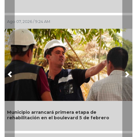
¡Bu
Digi
Ago 07, 2026 / 9:24 AM
Ago 0
Previous
Nex
Municipio arrancará primera etapa de
rehabilitación en el boulevard 5 de febrero
Fet
nor