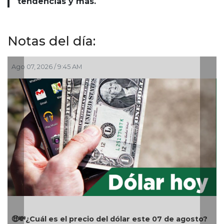
tendencias y más.
Notas del día:
Ago 07, 2026 / 9:45 AM
Ago 
🤑💸¿Cuál es el precio del dólar este 07 de agosto?