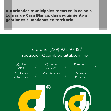
Resguarda Ayuntamien
situación de riesgo en
pales recorren la colonia
nca; dan seguimiento a
as en territorio
Teléfono: (229) 922-97-15 /
redaccion@cambiodigital.com.mx,
¿Qué es
¿Quiénes
Directorio
/
/
/
CD?
somos?
Productos
Contáctanos
Consejo
/
/
y Servicios
Editorial