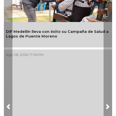
Alcaldesa Maryjose G
 con éxito su Campaña de Salud a
nuevos módulos comer
Moreno
imagen de las playas 
Boca del Río
Ago 08, 2026 / 4:34 PM
Previous
Nex