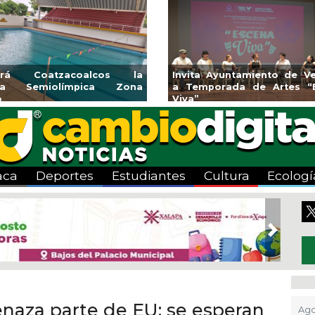
endedores de Xalapa
Coatzacoalcos impul
onen en Mercadito
halterofilia con la Copa 
enario
2026
aca
Deportes
Estudiantes
Cultura
Ecologí
Next
aza parte de EU; se esperan
Ago