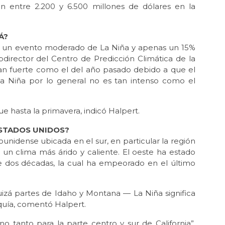
an entre 2.200 y 6.500 millones de dólares en la
Á?
ea un evento moderado de La Niña y apenas un 15%
bdirector del Centro de Predicción Climática de la
n fuerte como el del año pasado debido a que el
a Niña por lo general no es tan intenso como el
e hasta la primavera, indicó Halpert.
ESTADOS UNIDOS?
dounidense ubicada en el sur, en particular la región
a un clima más árido y caliente. El oeste ha estado
 dos décadas, la cual ha empeorado en el último
izá partes de Idaho y Montana — La Niña significa
sequía, comentó Halpert.
 tanto para la parte centro y sur de California”,