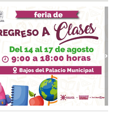
 05, 2026 / 19:46
rega DIF Municipal de Veracruz cerca de 100
denciales de discapacidad
 05, 2026 / 19:20
Rincón de la Marquesa hubo retiro de árboles
 representar riesgos; no es tala ilegal
 05, 2026 / 18:42
alde de Úrsulo Galván, Veracruz es desaforado
vious
Next
05, 2026 / 18:17
alde de Úrsulo Galván abandona el Congreso
vio a la votación de su desafuero
 05, 2026 / 18:00
 boqueños se afilian al Centro Médico Santa
a