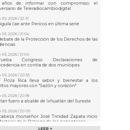
 años de informar con compromiso; el
versario de Teleradiocambiodigital
 05, 2026 / 22:31
Águila cae ante Pericos en última serie
 05, 2026 / 21:04
debate de la Protección de los Derechos de las
iencias
 05, 2026 / 21:00
rueba Congreso Declaraciones de
cedencia en contra de dos munícipes
 05, 2026 / 20:55
F Poza Rica lleva sabor y bienestar a los
ltos mayores con "Sazón y corazón"
 05, 2026 / 20:18
tan fuero a alcalde de Ixhuatlán del Sureste
 05, 2026 / 20:05
abeza monseñor José Trinidad Zapata inicio
festejos de la Patrona de los papantecos
LEER +