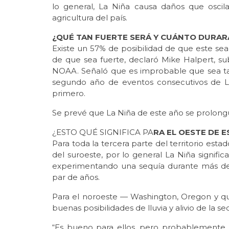
lo general, La Niña causa daños que oscil
agricultura del país.
¿QUÉ TAN FUERTE SERÁ Y CUÁNTO DURAR
Existe un 57% de posibilidad de que este s
de que sea fuerte, declaró Mike Halpert, su
NOAA. Señaló que es improbable que sea ta
segundo año de eventos consecutivos de L
primero.
Se prevé que La Niña de este año se prolongu
¿ESTO QUÉ SIGNIFICA PA
RA EL OESTE DE 
Para toda la tercera parte del territorio esta
del suroeste, por lo general La Niña signific
experimentando una sequía durante más de
par de años.
Para el noroeste — Washington, Oregon y qu
buenas posibilidades de lluvia y alivio de la 
“Es bueno para ellos, pero probablemente no