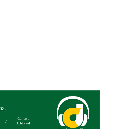
mx,
Consejo
/
Editorial