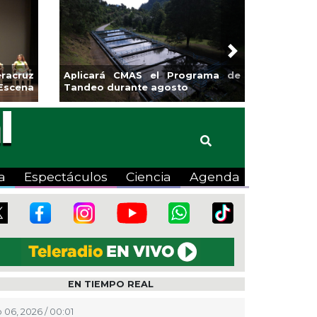
Next
sa la
Continúa Coatza Vive el Verano
Coyote
2026 con cine, actividades
lúdicas y expo
a
Espectáculos
Ciencia
Agenda
EN TIEMPO REAL
 06, 2026 / 00:01