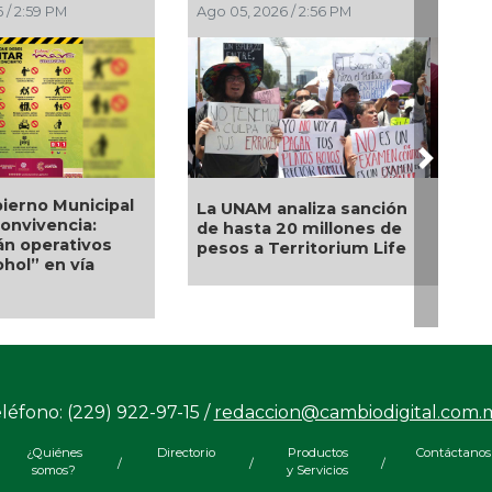
 / 12:13 PM
Ago 04, 2026 / 7:13 PM
Next
rta educativa
León, Oaxaca, Tijuana y
la
Ciudad de México, sedes
idad turística
del examen de control de
uz
la UNAM, del 12 al 19 de
agosto
léfono: (229) 922-97-15 /
redaccion@cambiodigital.com.
¿Quiénes
Directorio
Productos
Contáctanos
/
/
/
somos?
y Servicios