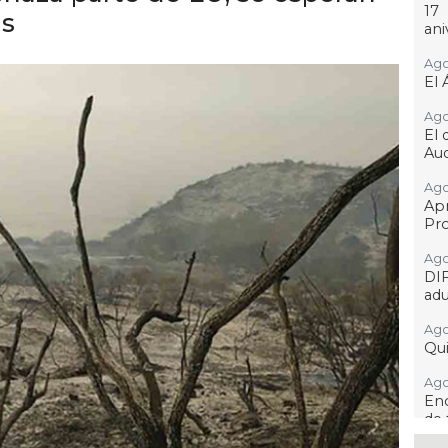
17
as
ani
Ago
El 
Ago
El 
Aud
Ago
Ap
Pro
Ago
DI
adu
Ago
Qui
Ago
Enc
de 