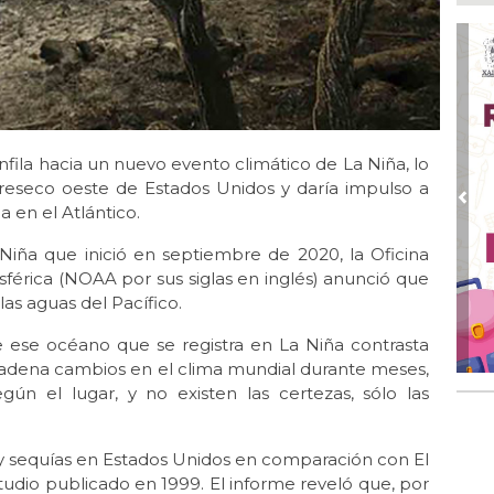
Ago
Ent
cre
Ago
En 
por
ila hacia un nuevo evento climático de La Niña, lo
Ago
Alc
 reseco oeste de Estados Unidos y daría impulso a
Pre
 en el Atlántico.
Ago 
Alc
iña que inició en septiembre de 2020, la Oficina
pre
férica (NOAA por sus siglas en inglés) anunció que
Ago
as aguas del Pacífico.
Más
An
e ese océano que se registra en La Niña contrasta
cadena cambios en el clima mundial durante meses,
gún el lugar, y no existen las certezas, sólo las
 y sequías en Estados Unidos en comparación con El
tudio publicado en 1999. El informe reveló que, por